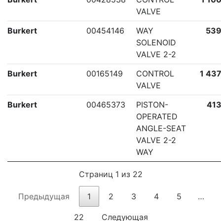
VALVE
Burkert
00454146
WAY
539
SOLENOID
VALVE 2-2
Burkert
00165149
CONTROL
1 437
VALVE
Burkert
00465373
PISTON-
413
OPERATED
ANGLE-SEAT
VALVE 2-2
WAY
Страниц 1 из 22
Предыдущая
1
2
3
4
5
…
22
Следующая