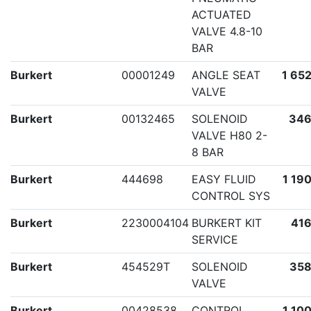
ACTUATED
VALVE 4.8-10
BAR
Burkert
00001249
ANGLE SEAT
1 652
VALVE
Burkert
00132465
SOLENOID
346
VALVE H80 2-
8 BAR
Burkert
444698
EASY FLUID
1 190
CONTROL SYS
Burkert
2230004104
BURKERT KIT
416
SERVICE
Burkert
454529T
SOLENOID
358
VALVE
Burkert
00428538
CONTROL
1 100