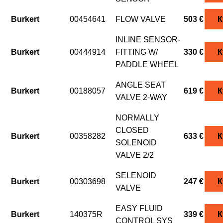
Burkert
00454641
FLOW VALVE
503 €
К
INLINE SENSOR-
Burkert
00444914
FITTING W/
330 €
К
PADDLE WHEEL
ANGLE SEAT
Burkert
00188057
619 €
К
VALVE 2-WAY
NORMALLY
CLOSED
Burkert
00358282
633 €
К
SOLENOID
VALVE 2/2
SELENOID
Burkert
00303698
247 €
К
VALVE
EASY FLUID
Burkert
140375R
339 €
К
CONTROL SYS