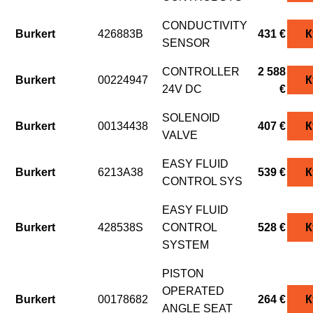
CONDUCTIVITY
Burkert
426883B
431 €
К
SENSOR
CONTROLLER
2 588
Burkert
00224947
К
24V DC
€
SOLENOID
Burkert
00134438
407 €
К
VALVE
EASY FLUID
Burkert
6213A38
539 €
К
CONTROL SYS
EASY FLUID
Burkert
428538S
CONTROL
528 €
К
SYSTEM
PISTON
OPERATED
Burkert
00178682
264 €
К
ANGLE SEAT