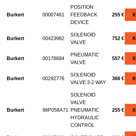
POSITION
Burkert
00007461
FEEDBACK
255 €
К
DEVICE
SOLENOID
Burkert
00423982
752 €
К
VALVE
PNEUMATIC
Burkert
00178684
557 €
К
VALVE
SOLENOID
Burkert
00292776
366 €
К
VALVE 3-2 WAY
SOLENOID
VALVE
Burkert
96P058A71
PNEUMATIC
255 €
К
HYDRAULIC
CONTROL