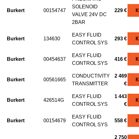
SOLENOID
Burkert
00154747
229 €
К
VALVE 24V DC
2BAR
EASY FLUID
Burkert
134630
293 €
К
CONTROL SYS
EASY FLUID
Burkert
00454637
416 €
К
CONTROL SYS
CONDUCTIVITY
2 469
Burkert
00561665
К
TRANSMITTER
€
EASY FLUID
1 443
Burkert
426514G
К
CONTROL SYS
€
EASY FLUID
Burkert
00154679
558 €
К
CONTROL SYS
2 750