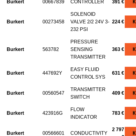
Burkert
00667839
CONTROLLER
391 €
К
SOLENOID
Burkert
00273458
VALVE 2/2 24V 3-
224 €
К
232 PSI
PRESSURE
Burkert
563782
SENSING
363 €
К
TRANSMITTER
EASY FLUID
Burkert
447692Y
631 €
К
CONTROL SYS
TRANSMITTER
Burkert
00560547
409 €
К
SWITCH
FLOW
Burkert
423916G
783 €
К
INDICATOR
2 797
Burkert
00566601
CONDUCTIVITY
К