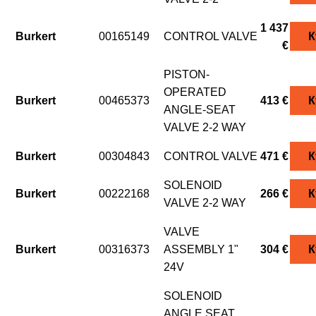
1 437
Burkert
00165149
CONTROL VALVE
К
€
PISTON-
OPERATED
Burkert
00465373
413 €
К
ANGLE-SEAT
VALVE 2-2 WAY
Burkert
00304843
CONTROL VALVE
471 €
К
SOLENOID
Burkert
00222168
266 €
К
VALVE 2-2 WAY
VALVE
Burkert
00316373
ASSEMBLY 1"
304 €
К
24V
SOLENOID
ANGLE SEAT