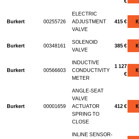
€
ELECTRIC
Burkert
00255726
ADJUSTMENT
415 €
К
VALVE
SOLENOID
Burkert
00348161
385 €
К
VALVE
INDUCTIVE
1 127
Burkert
00566603
CONDUCTIVITY
К
€
METER
ANGLE-SEAT
VALVE
Burkert
00001659
ACTUATOR
412 €
К
SPRING TO
CLOSE
INLINE SENSOR-