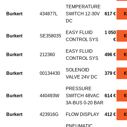
TEMPERATURE
Burkert
434877L
SWITCH 12-30V
617 €
К
DC
EASY FLUID
1 050
Burkert
SE358035
К
CONTROL SYS
€
EASY FLUID
Burkert
212360
496 €
К
CONTROL SYS
SOLENOID
Burkert
00134430
379 €
К
VALVE 24V DC
PRESSURE
Burkert
440493W
SWITCH 48VAC
614 €
К
3A-BUS 0-20 BAR
Burkert
423916G
FLOW DISPLAY
412 €
К
PNEUMATIC