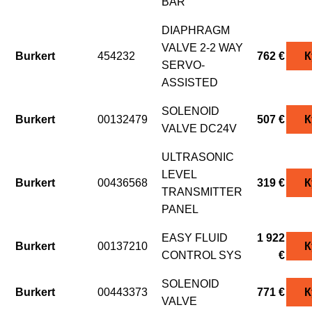
BAR
DIAPHRAGM
VALVE 2-2 WAY
Burkert
454232
762 €
К
SERVO-
ASSISTED
SOLENOID
Burkert
00132479
507 €
К
VALVE DC24V
ULTRASONIC
LEVEL
Burkert
00436568
319 €
К
TRANSMITTER
PANEL
EASY FLUID
1 922
Burkert
00137210
К
CONTROL SYS
€
SOLENOID
Burkert
00443373
771 €
К
VALVE