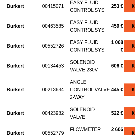
EASY FLUID
Burkert
00415071
253 €
К
CONTROL SYS
EASY FLUID
Burkert
00463585
459 €
К
CONTROL SYS
EASY FLUID
1 068
Burkert
00552726
К
CONTROL SYS
€
SOLENOID
Burkert
00134453
606 €
К
VALVE 230V
ANGLE
Burkert
00213634
CONTROL VALVE
445 €
К
2-WAY
SOLENOID
Burkert
00423982
522 €
К
VALVE
FLOWMETER
2 606
Burkert
00552779
К