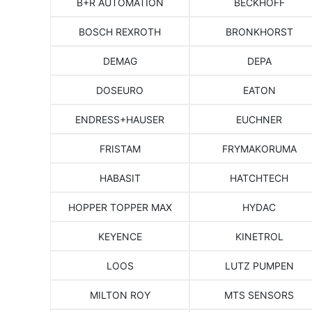
B+R AUTOMATION
BECKHOFF
BOSCH REXROTH
BRONKHORST
DEMAG
DEPA
DOSEURO
EATON
ENDRESS+HAUSER
EUCHNER
FRISTAM
FRYMAKORUMA
HABASIT
HATCHTECH
HOPPER TOPPER MAX
HYDAC
KEYENCE
KINETROL
LOOS
LUTZ PUMPEN
MILTON ROY
MTS SENSORS