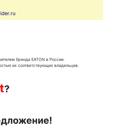
der.ru
ителем бренда ЕАТОN в России.
остью их соответствующих владельцев.
t
?
едложение!