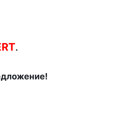
ERT
.
едложение!