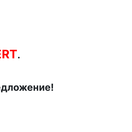
ERT
.
едложение!