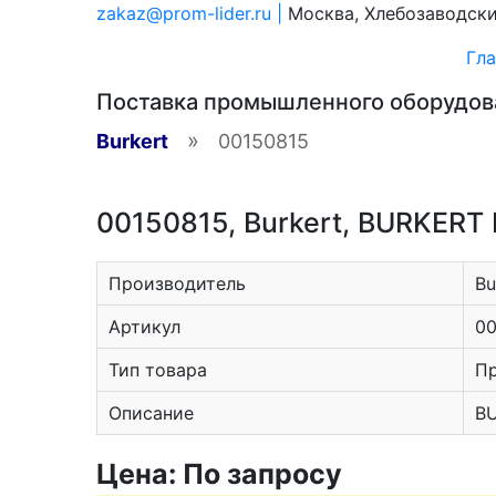
zakaz@prom-lider.ru |
Москва, Хлебозаводский
Гла
Поставка промышленного оборудо
»
Burkert
00150815
00150815, Burkert, BURKER
Производитель
Bu
Артикул
00
Тип товара
П
Описание
BU
Цена: По запросу