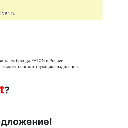
der.ru
ителем бренда ЕАТОN в России.
остью их соответствующих владельцев.
t
?
едложение!