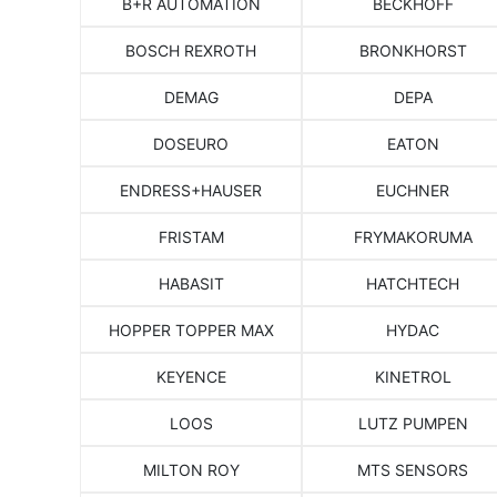
B+R AUTOMATION
BECKHOFF
BOSCH REXROTH
BRONKHORST
DEMAG
DEPA
DOSEURO
EATON
ENDRESS+HAUSER
EUCHNER
FRISTAM
FRYMAKORUMA
HABASIT
HATCHTECH
HOPPER TOPPER MAX
HYDAC
KEYENCE
KINETROL
LOOS
LUTZ PUMPEN
MILTON ROY
MTS SENSORS