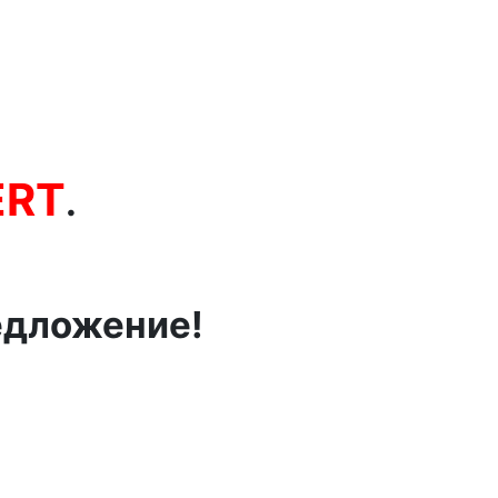
ERT
.
едложение!