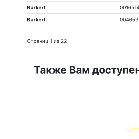
Burkert
001651
Burkert
004653
Страниц 1 из 22
Также Вам доступен
Оста