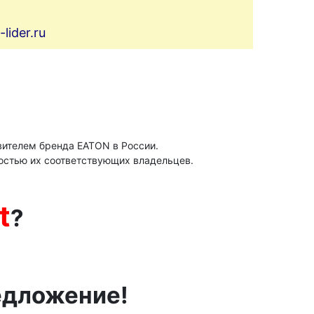
ider.ru
ителем бренда ЕАТОN в России.
остью их соответствующих владельцев.
t
?
едложение!