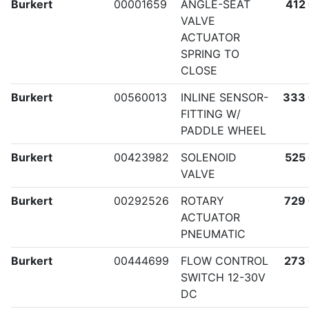
Burkert
00001659
ANGLE-SEAT
412
VALVE
ACTUATOR
SPRING TO
CLOSE
Burkert
00560013
INLINE SENSOR-
333
FITTING W/
PADDLE WHEEL
Burkert
00423982
SOLENOID
525
VALVE
Burkert
00292526
ROTARY
729
ACTUATOR
PNEUMATIC
Burkert
00444699
FLOW CONTROL
273
SWITCH 12-30V
DC