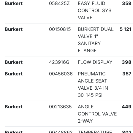
Burkert
058425Z
EASY FLUID
359
CONTROL SYS
VALVE
Burkert
00150815
BURKERT DUAL
5 121
VALVE 1"
SANITARY
FLANGE
Burkert
423916G
FLOW DISPLAY
398
Burkert
00456036
PNEUMATIC
357
ANGLE SEAT
VALVE 3/4 IN
30-145 PSI
Burkert
00213635
ANGLE
449
CONTROL VALVE
2-WAY
Burkert
00448862
TEMPERATURE
802