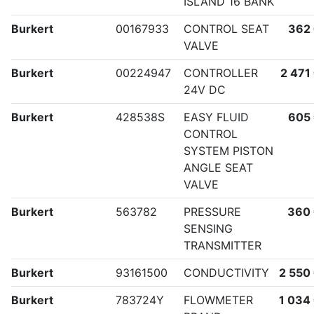
ISLAND 16 BANK
Burkert
00167933
CONTROL SEAT
362
VALVE
Burkert
00224947
CONTROLLER
2 471
24V DC
Burkert
428538S
EASY FLUID
605
CONTROL
SYSTEM PISTON
ANGLE SEAT
VALVE
Burkert
563782
PRESSURE
360
SENSING
TRANSMITTER
Burkert
93161500
CONDUCTIVITY
2 550
Burkert
783724Y
FLOWMETER
1 034