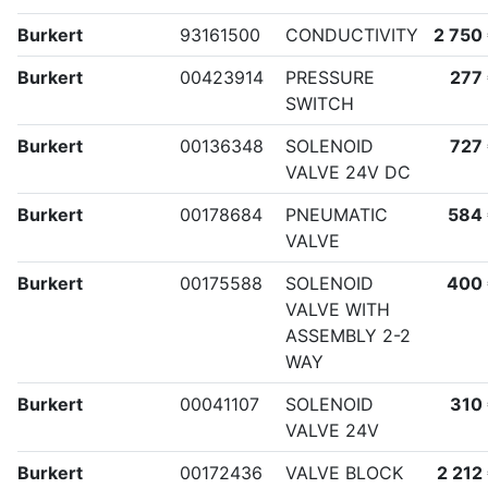
Burkert
93161500
CONDUCTIVITY
2 750
Burkert
00423914
PRESSURE
277
SWITCH
Burkert
00136348
SOLENOID
727
VALVE 24V DC
Burkert
00178684
PNEUMATIC
584
VALVE
Burkert
00175588
SOLENOID
400
VALVE WITH
ASSEMBLY 2-2
WAY
Burkert
00041107
SOLENOID
310
VALVE 24V
Burkert
00172436
VALVE BLOCK
2 212