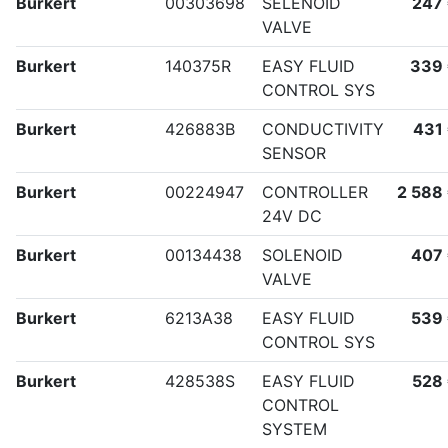
Burkert
00303698
SELENOID
247
VALVE
Burkert
140375R
EASY FLUID
339
CONTROL SYS
Burkert
426883B
CONDUCTIVITY
431
SENSOR
Burkert
00224947
CONTROLLER
2 588
24V DC
Burkert
00134438
SOLENOID
407
VALVE
Burkert
6213A38
EASY FLUID
539
CONTROL SYS
Burkert
428538S
EASY FLUID
528
CONTROL
SYSTEM