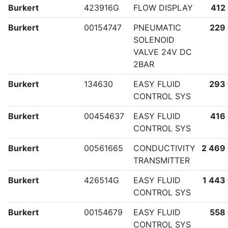
Burkert
423916G
FLOW DISPLAY
412
Burkert
00154747
PNEUMATIC
229
SOLENOID
VALVE 24V DC
2BAR
Burkert
134630
EASY FLUID
293
CONTROL SYS
Burkert
00454637
EASY FLUID
416
CONTROL SYS
Burkert
00561665
CONDUCTIVITY
2 469
TRANSMITTER
Burkert
426514G
EASY FLUID
1 443
CONTROL SYS
Burkert
00154679
EASY FLUID
558
CONTROL SYS