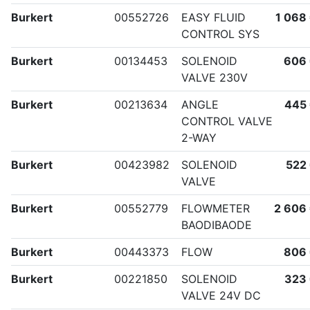
Burkert
00552726
EASY FLUID
1 068
CONTROL SYS
Burkert
00134453
SOLENOID
606
VALVE 230V
Burkert
00213634
ANGLE
445
CONTROL VALVE
2-WAY
Burkert
00423982
SOLENOID
522
VALVE
Burkert
00552779
FLOWMETER
2 606
BAODIBAODE
Burkert
00443373
FLOW
806
Burkert
00221850
SOLENOID
323
VALVE 24V DC