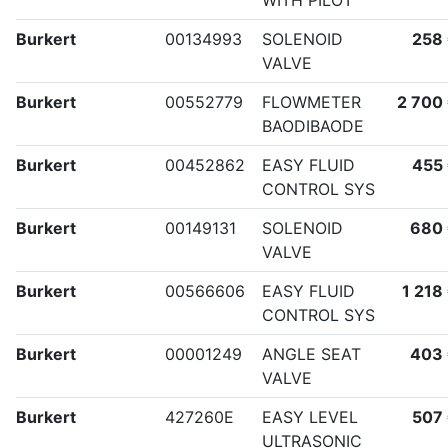
WITH PILOT
Burkert
00134993
SOLENOID
258
VALVE
Burkert
00552779
FLOWMETER
2 700
BAODIBAODE
Burkert
00452862
EASY FLUID
455
CONTROL SYS
Burkert
00149131
SOLENOID
680
VALVE
Burkert
00566606
EASY FLUID
1 218
CONTROL SYS
Burkert
00001249
ANGLE SEAT
403
VALVE
Burkert
427260E
EASY LEVEL
507
ULTRASONIC