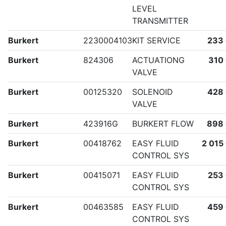
LEVEL
TRANSMITTER
Burkert
2230004103
KIT SERVICE
233
Burkert
824306
ACTUATIONG
310
VALVE
Burkert
00125320
SOLENOID
428
VALVE
Burkert
423916G
BURKERT FLOW
898
Burkert
00418762
EASY FLUID
2 015
CONTROL SYS
Burkert
00415071
EASY FLUID
253
CONTROL SYS
Burkert
00463585
EASY FLUID
459
CONTROL SYS