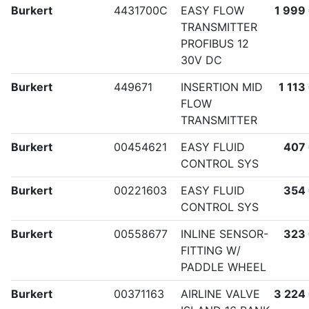
Burkert
4431700C
EASY FLOW
1 999
TRANSMITTER
PROFIBUS 12
30V DC
Burkert
449671
INSERTION MID
1 113
FLOW
TRANSMITTER
Burkert
00454621
EASY FLUID
407
CONTROL SYS
Burkert
00221603
EASY FLUID
354
CONTROL SYS
Burkert
00558677
INLINE SENSOR-
323
FITTING W/
PADDLE WHEEL
Burkert
00371163
AIRLINE VALVE
3 224