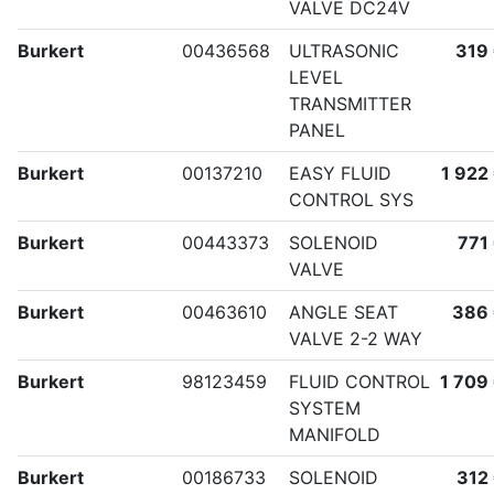
VALVE DC24V
Burkert
00436568
ULTRASONIC
319
LEVEL
TRANSMITTER
PANEL
Burkert
00137210
EASY FLUID
1 922
CONTROL SYS
Burkert
00443373
SOLENOID
771
VALVE
Burkert
00463610
ANGLE SEAT
386
VALVE 2-2 WAY
Burkert
98123459
FLUID CONTROL
1 709
SYSTEM
MANIFOLD
Burkert
00186733
SOLENOID
312