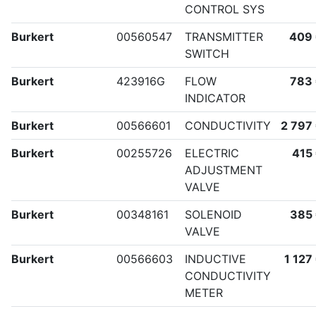
CONTROL SYS
Burkert
00560547
TRANSMITTER
409
SWITCH
Burkert
423916G
FLOW
783
INDICATOR
Burkert
00566601
CONDUCTIVITY
2 797
Burkert
00255726
ELECTRIC
415
ADJUSTMENT
VALVE
Burkert
00348161
SOLENOID
385
VALVE
Burkert
00566603
INDUCTIVE
1 127
CONDUCTIVITY
METER