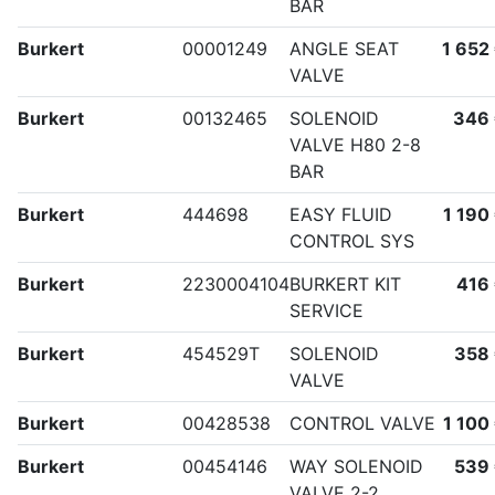
BAR
Burkert
00001249
ANGLE SEAT
1 652
VALVE
Burkert
00132465
SOLENOID
346
VALVE H80 2-8
BAR
Burkert
444698
EASY FLUID
1 190
CONTROL SYS
Burkert
2230004104
BURKERT KIT
416
SERVICE
Burkert
454529T
SOLENOID
358
VALVE
Burkert
00428538
CONTROL VALVE
1 100
Burkert
00454146
WAY SOLENOID
539
VALVE 2-2