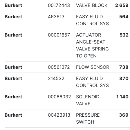
Burkert
00172443
VALVE BLOCK
2 659
Burkert
463613
EASY FLUID
564
CONTROL SYS
Burkert
00001657
ACTUATOR
532
ANGLE-SEAT
VALVE SPRING
TO OPEN
Burkert
00561372
FLOW SENSOR
738
Burkert
214532
EASY FLUID
370
CONTROL SYS
Burkert
00066032
SOLENOID
1 140
VALVE
Burkert
00423913
PRESSURE
369
SWITCH