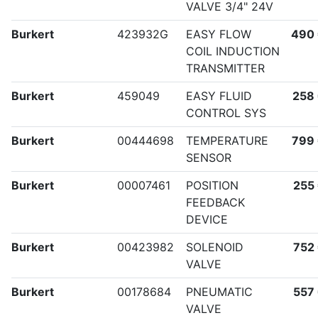
VALVE 3/4" 24V
Burkert
423932G
EASY FLOW
490
COIL INDUCTION
TRANSMITTER
Burkert
459049
EASY FLUID
258
CONTROL SYS
Burkert
00444698
TEMPERATURE
799
SENSOR
Burkert
00007461
POSITION
255
FEEDBACK
DEVICE
Burkert
00423982
SOLENOID
752
VALVE
Burkert
00178684
PNEUMATIC
557
VALVE