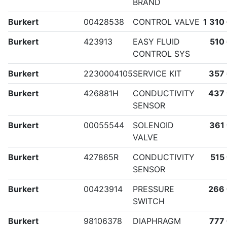
BRAND
Burkert
00428538
CONTROL VALVE
1 310
Burkert
423913
EASY FLUID
510
CONTROL SYS
Burkert
2230004105
SERVICE KIT
357
Burkert
426881H
CONDUCTIVITY
437
SENSOR
Burkert
00055544
SOLENOID
361
VALVE
Burkert
427865R
CONDUCTIVITY
515
SENSOR
Burkert
00423914
PRESSURE
266
SWITCH
Burkert
98106378
DIAPHRAGM
777