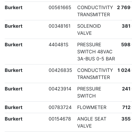
Burkert
00561665
CONDUCTIVITY
2 769
TRANSMITTER
Burkert
00348161
SOLENOID
381
VALVE
Burkert
440481S
PRESSURE
598
SWITCH 48VAC
3A-BUS 0-5 BAR
Burkert
00426835
CONDUCTIVITY
1 024
TRANSMITTER
Burkert
00423914
PRESSURE
241
SWITCH
Burkert
00783724
FLOWMETER
712
Burkert
00154678
ANGLE SEAT
355
VALVE