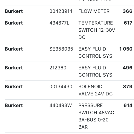
Burkert
00423914
FLOW METER
366
Burkert
434877L
TEMPERATURE
617
SWITCH 12-30V
DC
Burkert
SE358035
EASY FLUID
1 050
CONTROL SYS
Burkert
212360
EASY FLUID
496
CONTROL SYS
Burkert
00134430
SOLENOID
379
VALVE 24V DC
Burkert
440493W
PRESSURE
614
SWITCH 48VAC
3A-BUS 0-20
BAR