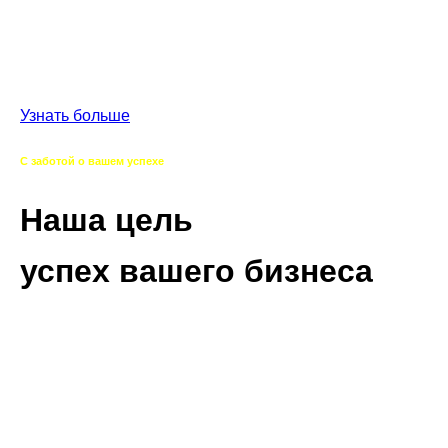
перспективные потребности,
находим лучшие предложения, варианты поставок и
сервисного сопровождения.
Узнать больше
С заботой о вашем успехе
Наша цель
успех вашего бизнеса
Выстраиваем долгосрочные партнерских отношения,
помогаеим Вам достичь успеха и привносим
дополнительную ценность
за счет снижения затран на обслуживание вашего
оборудования, снижения непредвиденных рисков