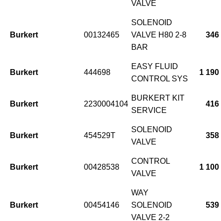
VALVE
SOLENOID
Burkert
00132465
VALVE H80 2-8
346
BAR
EASY FLUID
Burkert
444698
1 190
CONTROL SYS
BURKERT KIT
Burkert
2230004104
416
SERVICE
SOLENOID
Burkert
454529T
358
VALVE
CONTROL
Burkert
00428538
1 100
VALVE
WAY
Burkert
00454146
SOLENOID
539
VALVE 2-2