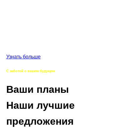
Работаем напрямую с производителями,
сотрудничаем с надежными логистическими
партнерами,
предоставляем гарантию производителя и
гарантируем оригинальность продукции.
Узнать больше
С заботой о вашем будущем
Ваши планы
Наши лучшие
предложения
Изучаем вашу стратегию развития, выявляем ваши