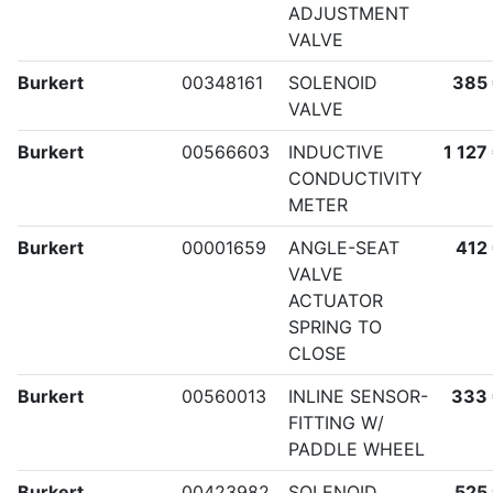
ADJUSTMENT
VALVE
Burkert
00348161
SOLENOID
385
VALVE
Burkert
00566603
INDUCTIVE
1 127
CONDUCTIVITY
METER
Burkert
00001659
ANGLE-SEAT
412
VALVE
ACTUATOR
SPRING TO
CLOSE
Burkert
00560013
INLINE SENSOR-
333
FITTING W/
PADDLE WHEEL
Burkert
00423982
SOLENOID
525