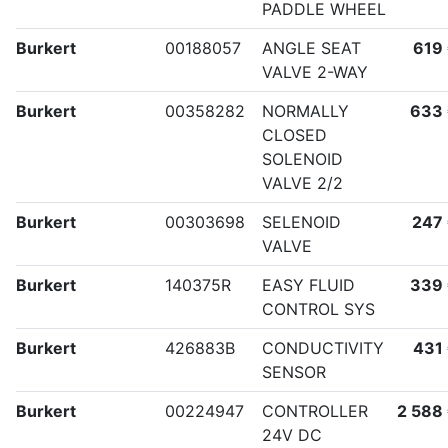
PADDLE WHEEL
Burkert
00188057
ANGLE SEAT
619
VALVE 2-WAY
Burkert
00358282
NORMALLY
633
CLOSED
SOLENOID
VALVE 2/2
Burkert
00303698
SELENOID
247
VALVE
Burkert
140375R
EASY FLUID
339
CONTROL SYS
Burkert
426883B
CONDUCTIVITY
431
SENSOR
Burkert
00224947
CONTROLLER
2 588
24V DC