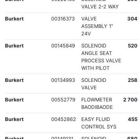
VALVE 2-2 WAY
Burkert
00316373
VALVE
304
ASSEMBLY 1"
24V
Burkert
00145849
SOLENOID
520
ANGLE SEAT
PROCESS VALVE
WITH PILOT
Burkert
00134993
SOLENOID
258
VALVE
Burkert
00552779
FLOWMETER
2 700
BAODIBAODE
Burkert
00452862
EASY FLUID
455
CONTROL SYS
Burkert
00149131
SOLENOID
680