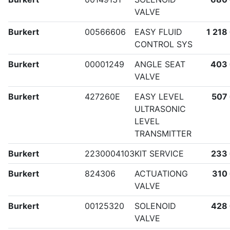
VALVE
Burkert
00566606
EASY FLUID
1 218
CONTROL SYS
Burkert
00001249
ANGLE SEAT
403
VALVE
Burkert
427260E
EASY LEVEL
507
ULTRASONIC
LEVEL
TRANSMITTER
Burkert
2230004103
KIT SERVICE
233
Burkert
824306
ACTUATIONG
310
VALVE
Burkert
00125320
SOLENOID
428
VALVE