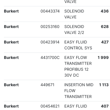
VALVE
Burkert
00443374
SOLENOID
436
VALVE
Burkert
00253160
SOLENOID
628
VALVE 2/2
Burkert
00423914
EASY FLUID
427
CONTROL SYS
Burkert
4431700C
EASY FLOW
1 999
TRANSMITTER
PROFIBUS 12
30V DC
Burkert
449671
INSERTION MID
1 113
FLOW
TRANSMITTER
Burkert
00454621
EASY FLUID
407