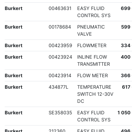
Burkert
00463631
EASY FLUID
699
CONTROL SYS
Burkert
00178684
PNEUMATIC
599
VALVE
Burkert
00423959
FLOWMETER
334
Burkert
00423924
INLINE FLOW
400
TRANSMITTER
Burkert
00423914
FLOW METER
366
Burkert
434877L
TEMPERATURE
617
SWITCH 12-30V
DC
Burkert
SE358035
EASY FLUID
1 050
CONTROL SYS
Burkert
212360
EASY FLUID
496