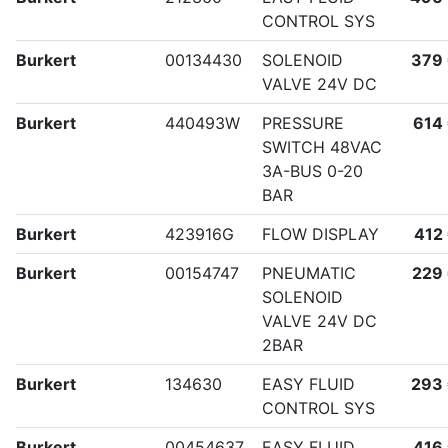
CONTROL SYS
Burkert
00134430
SOLENOID
379
VALVE 24V DC
Burkert
440493W
PRESSURE
614
SWITCH 48VAC
3A-BUS 0-20
BAR
Burkert
423916G
FLOW DISPLAY
412
Burkert
00154747
PNEUMATIC
229
SOLENOID
VALVE 24V DC
2BAR
Burkert
134630
EASY FLUID
293
CONTROL SYS
Burkert
00454637
EASY FLUID
416