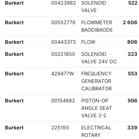
Burkert
00423982
SOLENOID
522
VALVE
Burkert
00552779
FLOWMETER
2 606
BAODIBAODE
Burkert
00443373
FLOW
806
Burkert
00221850
SOLENOID
323
VALVE 24V DC
Burkert
429477W
FREQUENCY
553
GENERATOR
CALIBRATOR
Burkert
00154682
PISTON-OP
506
ANGLE SEAT
VALVE 2-2
Burkert
225193
ELECTRICAL
339
ROTARY