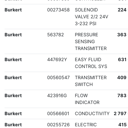
Burkert
00273458
SOLENOID
224
VALVE 2/2 24V
3-232 PSI
Burkert
563782
PRESSURE
363
SENSING
TRANSMITTER
Burkert
447692Y
EASY FLUID
631
CONTROL SYS
Burkert
00560547
TRANSMITTER
409
SWITCH
Burkert
423916G
FLOW
783
INDICATOR
Burkert
00566601
CONDUCTIVITY
2 797
Burkert
00255726
ELECTRIC
415