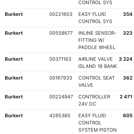
CONTROL SYS
Burkert
00221603
EASY FLUID
354
CONTROL SYS
Burkert
00558677
INLINE SENSOR-
323
FITTING W/
PADDLE WHEEL
Burkert
00371163
AIRLINE VALVE
3 224
ISLAND 16 BANK
Burkert
00167933
CONTROL SEAT
362
VALVE
Burkert
00224947
CONTROLLER
2 471
24V DC
Burkert
428538S
EASY FLUID
605
CONTROL
SYSTEM PISTON