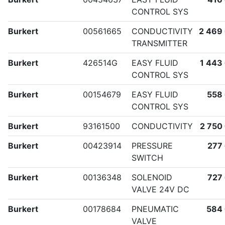
CONTROL SYS
Burkert
00561665
CONDUCTIVITY
2 469
TRANSMITTER
Burkert
426514G
EASY FLUID
1 443
CONTROL SYS
Burkert
00154679
EASY FLUID
558
CONTROL SYS
Burkert
93161500
CONDUCTIVITY
2 750
Burkert
00423914
PRESSURE
277
SWITCH
Burkert
00136348
SOLENOID
727
VALVE 24V DC
Burkert
00178684
PNEUMATIC
584
VALVE