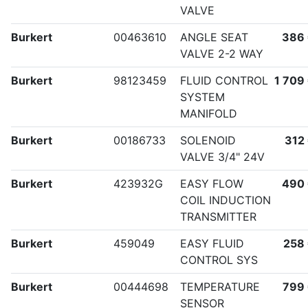
VALVE
Burkert
00463610
ANGLE SEAT
386
VALVE 2-2 WAY
Burkert
98123459
FLUID CONTROL
1 709
SYSTEM
MANIFOLD
Burkert
00186733
SOLENOID
312
VALVE 3/4" 24V
Burkert
423932G
EASY FLOW
490
COIL INDUCTION
TRANSMITTER
Burkert
459049
EASY FLUID
258
CONTROL SYS
Burkert
00444698
TEMPERATURE
799
SENSOR