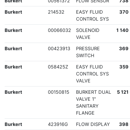
Burkert
00561372
FLOW SENSOR
738
Burkert
214532
EASY FLUID
370
CONTROL SYS
Burkert
00066032
SOLENOID
1 140
VALVE
Burkert
00423913
PRESSURE
369
SWITCH
Burkert
058425Z
EASY FLUID
359
CONTROL SYS
VALVE
Burkert
00150815
BURKERT DUAL
5 121
VALVE 1"
SANITARY
FLANGE
Burkert
423916G
FLOW DISPLAY
398