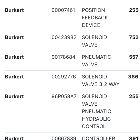
Burkert
00007461
POSITION
255
FEEDBACK
DEVICE
Burkert
00423982
SOLENOID
752
VALVE
Burkert
00178684
PNEUMATIC
557
VALVE
Burkert
00292776
SOLENOID
366
VALVE 3-2 WAY
Burkert
96P058A71
SOLENOID
255
VALVE
PNEUMATIC
HYDRAULIC
CONTROL
Burkert
00667839
CONTROLLER
391