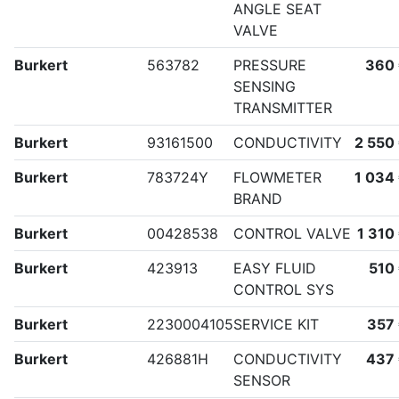
ANGLE SEAT
VALVE
Burkert
563782
PRESSURE
360
SENSING
TRANSMITTER
Burkert
93161500
CONDUCTIVITY
2 550
Burkert
783724Y
FLOWMETER
1 034
BRAND
Burkert
00428538
CONTROL VALVE
1 310
Burkert
423913
EASY FLUID
510
CONTROL SYS
Burkert
2230004105
SERVICE KIT
357
Burkert
426881H
CONDUCTIVITY
437
SENSOR