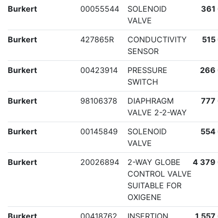
Burkert
00055544
SOLENOID
361
VALVE
Burkert
427865R
CONDUCTIVITY
515
SENSOR
Burkert
00423914
PRESSURE
266
SWITCH
Burkert
98106378
DIAPHRAGM
777
VALVE 2-2-WAY
Burkert
00145849
SOLENOID
554
VALVE
Burkert
20026894
2-WAY GLOBE
4 379
CONTROL VALVE
SUITABLE FOR
OXIGENE
Burkert
00418762
INSERTION
1 557