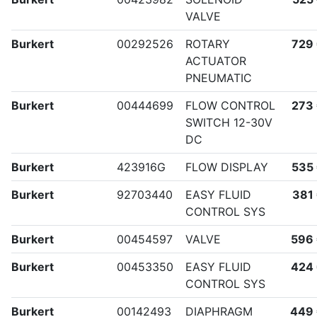
VALVE
Burkert
00292526
ROTARY
729
ACTUATOR
PNEUMATIC
Burkert
00444699
FLOW CONTROL
273
SWITCH 12-30V
DC
Burkert
423916G
FLOW DISPLAY
535
Burkert
92703440
EASY FLUID
381
CONTROL SYS
Burkert
00454597
VALVE
596
Burkert
00453350
EASY FLUID
424
CONTROL SYS
Burkert
00142493
DIAPHRAGM
449