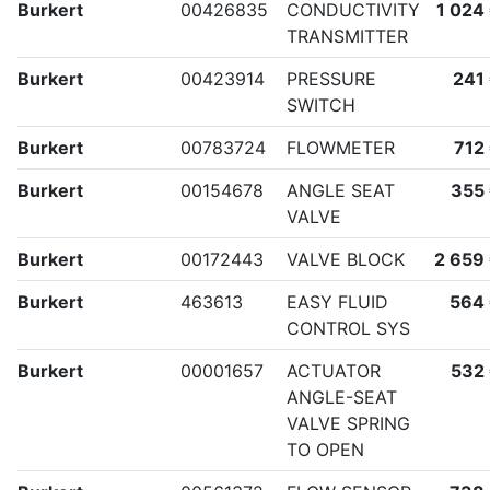
Burkert
00426835
CONDUCTIVITY
1 024
TRANSMITTER
Burkert
00423914
PRESSURE
241
SWITCH
Burkert
00783724
FLOWMETER
712
Burkert
00154678
ANGLE SEAT
355
VALVE
Burkert
00172443
VALVE BLOCK
2 659
Burkert
463613
EASY FLUID
564
CONTROL SYS
Burkert
00001657
ACTUATOR
532
ANGLE-SEAT
VALVE SPRING
TO OPEN