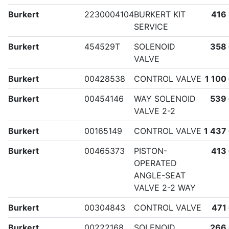
Burkert
2230004104
BURKERT KIT
416
SERVICE
Burkert
454529T
SOLENOID
358
VALVE
Burkert
00428538
CONTROL VALVE
1 100
Burkert
00454146
WAY SOLENOID
539
VALVE 2-2
Burkert
00165149
CONTROL VALVE
1 437
Burkert
00465373
PISTON-
413
OPERATED
ANGLE-SEAT
VALVE 2-2 WAY
Burkert
00304843
CONTROL VALVE
471
Burkert
00222168
SOLENOID
266