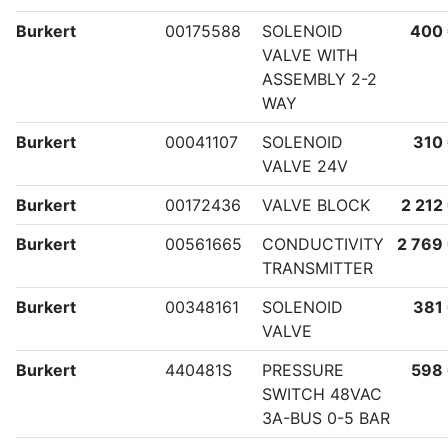
Burkert
00175588
SOLENOID
400
VALVE WITH
ASSEMBLY 2-2
WAY
Burkert
00041107
SOLENOID
310
VALVE 24V
Burkert
00172436
VALVE BLOCK
2 212
Burkert
00561665
CONDUCTIVITY
2 769
TRANSMITTER
Burkert
00348161
SOLENOID
381
VALVE
Burkert
440481S
PRESSURE
598
SWITCH 48VAC
3A-BUS 0-5 BAR