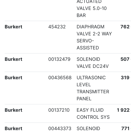
ACTUATED
VALVE 5.0-10
BAR
Burkert
454232
DIAPHRAGM
762
VALVE 2-2 WAY
SERVO-
ASSISTED
Burkert
00132479
SOLENOID
507
VALVE DC24V
Burkert
00436568
ULTRASONIC
319
LEVEL
TRANSMITTER
PANEL
Burkert
00137210
EASY FLUID
1 922
CONTROL SYS
Burkert
00443373
SOLENOID
771