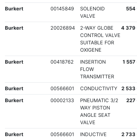
Burkert
00145849
SOLENOID
554
VALVE
Burkert
20026894
2-WAY GLOBE
4 379
CONTROL VALVE
SUITABLE FOR
OXIGENE
Burkert
00418762
INSERTION
1 557
FLOW
TRANSMITTER
Burkert
00566601
CONDUCTIVITY
2 533
Burkert
00002133
PNEUMATIC 3/2
227
WAY PISTON
ANGLE SEAT
VALVE
Burkert
00566601
INDUCTIVE
2 733