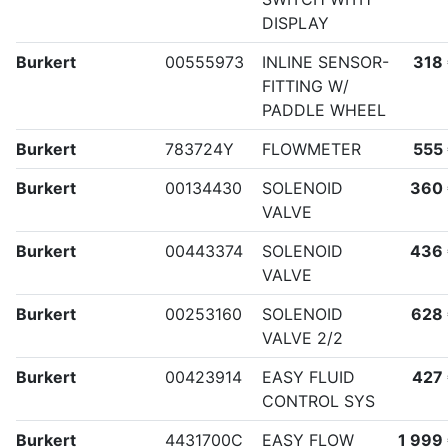
DISPLAY
Burkert
00555973
INLINE SENSOR-
318
FITTING W/
PADDLE WHEEL
Burkert
783724Y
FLOWMETER
555
Burkert
00134430
SOLENOID
360
VALVE
Burkert
00443374
SOLENOID
436
VALVE
Burkert
00253160
SOLENOID
628
VALVE 2/2
Burkert
00423914
EASY FLUID
427
CONTROL SYS
Burkert
4431700C
EASY FLOW
1 999