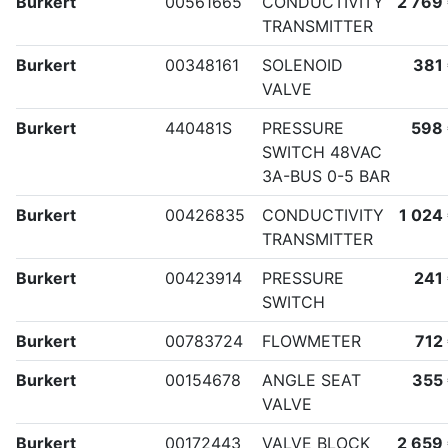
Burkert
00561665
CONDUCTIVITY
2 769
TRANSMITTER
Burkert
00348161
SOLENOID
381
VALVE
Burkert
440481S
PRESSURE
598
SWITCH 48VAC
3A-BUS 0-5 BAR
Burkert
00426835
CONDUCTIVITY
1 024
TRANSMITTER
Burkert
00423914
PRESSURE
241
SWITCH
Burkert
00783724
FLOWMETER
712
Burkert
00154678
ANGLE SEAT
355
VALVE
Burkert
00172443
VALVE BLOCK
2 659