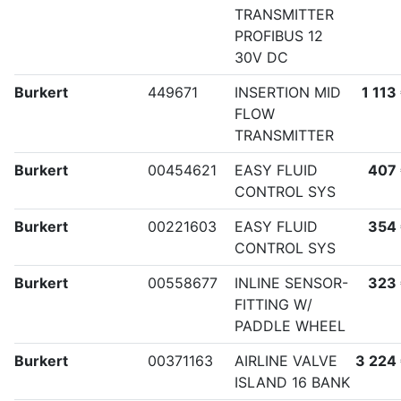
TRANSMITTER
PROFIBUS 12
30V DC
Burkert
449671
INSERTION MID
1 113
FLOW
TRANSMITTER
Burkert
00454621
EASY FLUID
407
CONTROL SYS
Burkert
00221603
EASY FLUID
354
CONTROL SYS
Burkert
00558677
INLINE SENSOR-
323
FITTING W/
PADDLE WHEEL
Burkert
00371163
AIRLINE VALVE
3 224
ISLAND 16 BANK