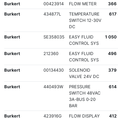
Burkert
00423914
FLOW METER
366
Burkert
434877L
TEMPERATURE
617
SWITCH 12-30V
DC
Burkert
SE358035
EASY FLUID
1 050
CONTROL SYS
Burkert
212360
EASY FLUID
496
CONTROL SYS
Burkert
00134430
SOLENOID
379
VALVE 24V DC
Burkert
440493W
PRESSURE
614
SWITCH 48VAC
3A-BUS 0-20
BAR
Burkert
423916G
FLOW DISPLAY
412