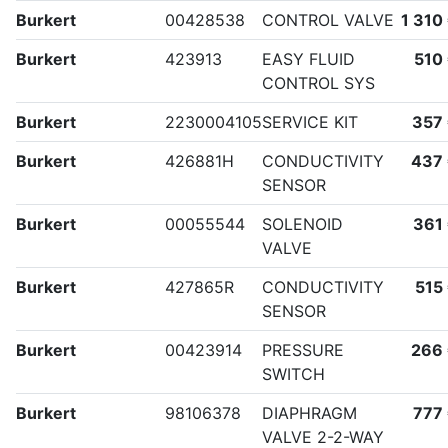
Burkert
00428538
CONTROL VALVE
1 310
Burkert
423913
EASY FLUID
510
CONTROL SYS
Burkert
2230004105
SERVICE KIT
357
Burkert
426881H
CONDUCTIVITY
437
SENSOR
Burkert
00055544
SOLENOID
361
VALVE
Burkert
427865R
CONDUCTIVITY
515
SENSOR
Burkert
00423914
PRESSURE
266
SWITCH
Burkert
98106378
DIAPHRAGM
777
VALVE 2-2-WAY