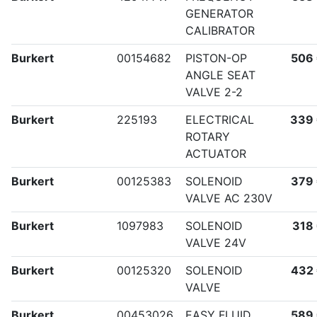
GENERATOR
CALIBRATOR
Burkert
00154682
PISTON-OP
506
ANGLE SEAT
VALVE 2-2
Burkert
225193
ELECTRICAL
339
ROTARY
ACTUATOR
Burkert
00125383
SOLENOID
379
VALVE AC 230V
Burkert
1097983
SOLENOID
318
VALVE 24V
Burkert
00125320
SOLENOID
432
VALVE
Burkert
00453026
EASY FLUID
589