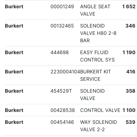
Burkert
00001249
ANGLE SEAT
1 652
VALVE
Burkert
00132465
SOLENOID
346
VALVE H80 2-8
BAR
Burkert
444698
EASY FLUID
1 190
CONTROL SYS
Burkert
2230004104
BURKERT KIT
416
SERVICE
Burkert
454529T
SOLENOID
358
VALVE
Burkert
00428538
CONTROL VALVE
1 100
Burkert
00454146
WAY SOLENOID
539
VALVE 2-2