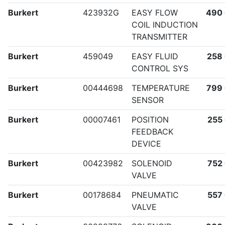
Burkert
423932G
EASY FLOW
490
COIL INDUCTION
TRANSMITTER
Burkert
459049
EASY FLUID
258
CONTROL SYS
Burkert
00444698
TEMPERATURE
799
SENSOR
Burkert
00007461
POSITION
255
FEEDBACK
DEVICE
Burkert
00423982
SOLENOID
752
VALVE
Burkert
00178684
PNEUMATIC
557
VALVE