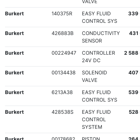
VALVE
Burkert
140375R
EASY FLUID
339
CONTROL SYS
Burkert
426883B
CONDUCTIVITY
431
SENSOR
Burkert
00224947
CONTROLLER
2 588
24V DC
Burkert
00134438
SOLENOID
407
VALVE
Burkert
6213A38
EASY FLUID
539
CONTROL SYS
Burkert
428538S
EASY FLUID
528
CONTROL
SYSTEM
Burkert
00178682
PISTON
264