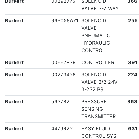
Burkert
00292776
SOLENOID
366
VALVE 3-2 WAY
Burkert
96P058A71
SOLENOID
255
VALVE
PNEUMATIC
HYDRAULIC
CONTROL
Burkert
00667839
CONTROLLER
391
Burkert
00273458
SOLENOID
224
VALVE 2/2 24V
3-232 PSI
Burkert
563782
PRESSURE
363
SENSING
TRANSMITTER
Burkert
447692Y
EASY FLUID
631
CONTROL SYS