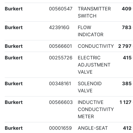
Burkert
00560547
TRANSMITTER
409
SWITCH
Burkert
423916G
FLOW
783
INDICATOR
Burkert
00566601
CONDUCTIVITY
2 797
Burkert
00255726
ELECTRIC
415
ADJUSTMENT
VALVE
Burkert
00348161
SOLENOID
385
VALVE
Burkert
00566603
INDUCTIVE
1 127
CONDUCTIVITY
METER
Burkert
00001659
ANGLE-SEAT
412