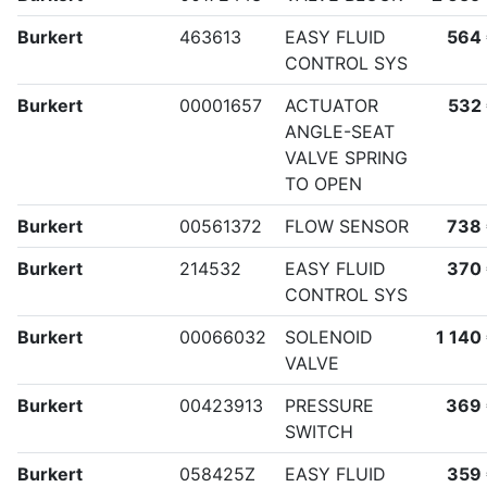
Burkert
463613
EASY FLUID
564
CONTROL SYS
Burkert
00001657
ACTUATOR
532
ANGLE-SEAT
VALVE SPRING
TO OPEN
Burkert
00561372
FLOW SENSOR
738
Burkert
214532
EASY FLUID
370
CONTROL SYS
Burkert
00066032
SOLENOID
1 140
VALVE
Burkert
00423913
PRESSURE
369
SWITCH
Burkert
058425Z
EASY FLUID
359