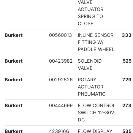
VALVE
ACTUATOR
SPRING TO
CLOSE
Burkert
00560013
INLINE SENSOR-
333
FITTING W/
PADDLE WHEEL
Burkert
00423982
SOLENOID
525
VALVE
Burkert
00292526
ROTARY
729
ACTUATOR
PNEUMATIC
Burkert
00444699
FLOW CONTROL
273
SWITCH 12-30V
DC
Burkert
423916G
FLOW DISPLAY
535