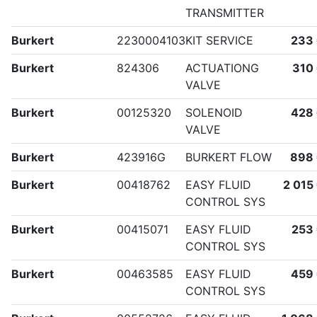
TRANSMITTER
Burkert
2230004103
KIT SERVICE
233
Burkert
824306
ACTUATIONG
310
VALVE
Burkert
00125320
SOLENOID
428
VALVE
Burkert
423916G
BURKERT FLOW
898
Burkert
00418762
EASY FLUID
2 015
CONTROL SYS
Burkert
00415071
EASY FLUID
253
CONTROL SYS
Burkert
00463585
EASY FLUID
459
CONTROL SYS