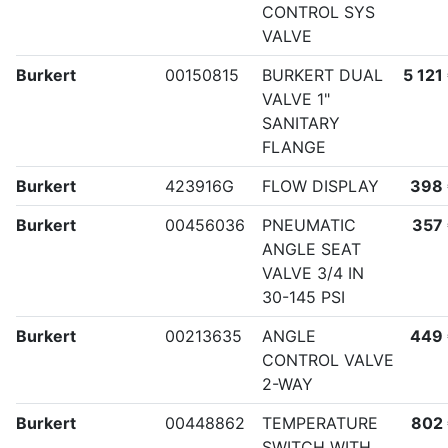
CONTROL SYS
VALVE
Burkert
00150815
BURKERT DUAL
5 121
VALVE 1"
SANITARY
FLANGE
Burkert
423916G
FLOW DISPLAY
398
Burkert
00456036
PNEUMATIC
357
ANGLE SEAT
VALVE 3/4 IN
30-145 PSI
Burkert
00213635
ANGLE
449
CONTROL VALVE
2-WAY
Burkert
00448862
TEMPERATURE
802
SWITCH WITH