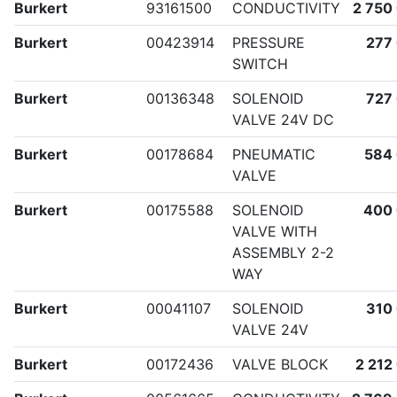
Burkert
93161500
CONDUCTIVITY
2 750
Burkert
00423914
PRESSURE
277
SWITCH
Burkert
00136348
SOLENOID
727
VALVE 24V DC
Burkert
00178684
PNEUMATIC
584
VALVE
Burkert
00175588
SOLENOID
400
VALVE WITH
ASSEMBLY 2-2
WAY
Burkert
00041107
SOLENOID
310
VALVE 24V
Burkert
00172436
VALVE BLOCK
2 212