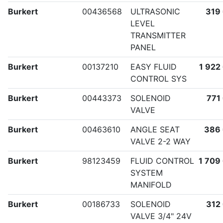
Burkert
00436568
ULTRASONIC
319
LEVEL
TRANSMITTER
PANEL
Burkert
00137210
EASY FLUID
1 922
CONTROL SYS
Burkert
00443373
SOLENOID
771
VALVE
Burkert
00463610
ANGLE SEAT
386
VALVE 2-2 WAY
Burkert
98123459
FLUID CONTROL
1 709
SYSTEM
MANIFOLD
Burkert
00186733
SOLENOID
312
VALVE 3/4" 24V