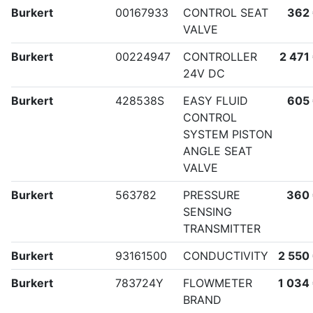
Burkert
00167933
CONTROL SEAT
362
VALVE
Burkert
00224947
CONTROLLER
2 471
24V DC
Burkert
428538S
EASY FLUID
605
CONTROL
SYSTEM PISTON
ANGLE SEAT
VALVE
Burkert
563782
PRESSURE
360
SENSING
TRANSMITTER
Burkert
93161500
CONDUCTIVITY
2 550
Burkert
783724Y
FLOWMETER
1 034
BRAND