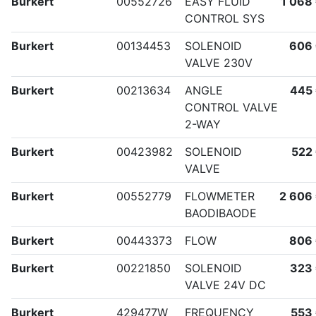
Burkert
00552726
EASY FLUID
1 068
CONTROL SYS
Burkert
00134453
SOLENOID
606
VALVE 230V
Burkert
00213634
ANGLE
445
CONTROL VALVE
2-WAY
Burkert
00423982
SOLENOID
522
VALVE
Burkert
00552779
FLOWMETER
2 606
BAODIBAODE
Burkert
00443373
FLOW
806
Burkert
00221850
SOLENOID
323
VALVE 24V DC
Burkert
429477W
FREQUENCY
553