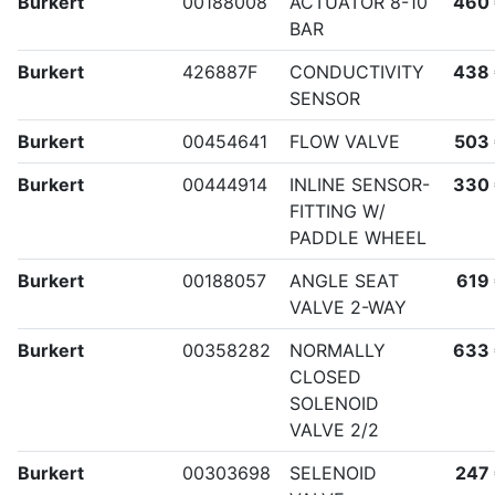
Burkert
00188008
ACTUATOR 8-10
460
BAR
Burkert
426887F
CONDUCTIVITY
438
SENSOR
Burkert
00454641
FLOW VALVE
503
Burkert
00444914
INLINE SENSOR-
330
FITTING W/
PADDLE WHEEL
Burkert
00188057
ANGLE SEAT
619
VALVE 2-WAY
Burkert
00358282
NORMALLY
633
CLOSED
SOLENOID
VALVE 2/2
Burkert
00303698
SELENOID
247