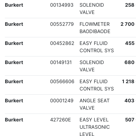
Burkert
00134993
SOLENOID
258
VALVE
Burkert
00552779
FLOWMETER
2 700
BAODIBAODE
Burkert
00452862
EASY FLUID
455
CONTROL SYS
Burkert
00149131
SOLENOID
680
VALVE
Burkert
00566606
EASY FLUID
1 218
CONTROL SYS
Burkert
00001249
ANGLE SEAT
403
VALVE
Burkert
427260E
EASY LEVEL
507
ULTRASONIC
LEVEL