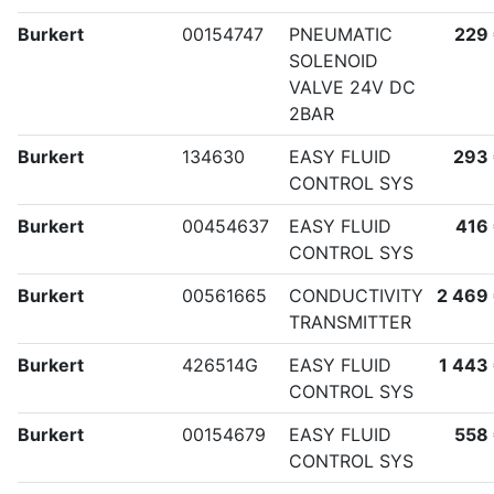
Burkert
00154747
PNEUMATIC
229
SOLENOID
VALVE 24V DC
2BAR
Burkert
134630
EASY FLUID
293
CONTROL SYS
Burkert
00454637
EASY FLUID
416
CONTROL SYS
Burkert
00561665
CONDUCTIVITY
2 469
TRANSMITTER
Burkert
426514G
EASY FLUID
1 443
CONTROL SYS
Burkert
00154679
EASY FLUID
558
CONTROL SYS