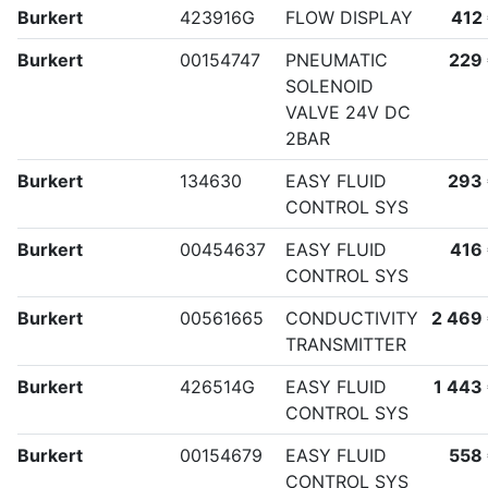
Burkert
423916G
FLOW DISPLAY
412
Burkert
00154747
PNEUMATIC
229
SOLENOID
VALVE 24V DC
2BAR
Burkert
134630
EASY FLUID
293
CONTROL SYS
Burkert
00454637
EASY FLUID
416
CONTROL SYS
Burkert
00561665
CONDUCTIVITY
2 469
TRANSMITTER
Burkert
426514G
EASY FLUID
1 443
CONTROL SYS
Burkert
00154679
EASY FLUID
558
CONTROL SYS