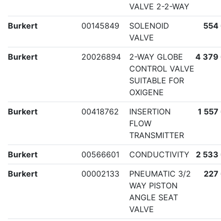
VALVE 2-2-WAY
Burkert
00145849
SOLENOID
554
VALVE
Burkert
20026894
2-WAY GLOBE
4 379
CONTROL VALVE
SUITABLE FOR
OXIGENE
Burkert
00418762
INSERTION
1 557
FLOW
TRANSMITTER
Burkert
00566601
CONDUCTIVITY
2 533
Burkert
00002133
PNEUMATIC 3/2
227
WAY PISTON
ANGLE SEAT
VALVE