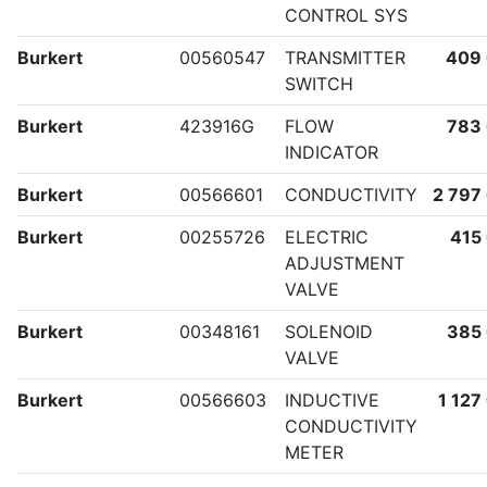
CONTROL SYS
Burkert
00560547
TRANSMITTER
409
SWITCH
Burkert
423916G
FLOW
783
INDICATOR
Burkert
00566601
CONDUCTIVITY
2 797
Burkert
00255726
ELECTRIC
415
ADJUSTMENT
VALVE
Burkert
00348161
SOLENOID
385
VALVE
Burkert
00566603
INDUCTIVE
1 127
CONDUCTIVITY
METER