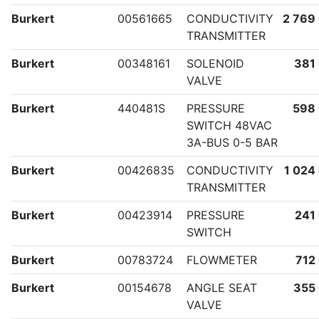
Burkert
00561665
CONDUCTIVITY
2 769
TRANSMITTER
Burkert
00348161
SOLENOID
381
VALVE
Burkert
440481S
PRESSURE
598
SWITCH 48VAC
3A-BUS 0-5 BAR
Burkert
00426835
CONDUCTIVITY
1 024
TRANSMITTER
Burkert
00423914
PRESSURE
241
SWITCH
Burkert
00783724
FLOWMETER
712
Burkert
00154678
ANGLE SEAT
355
VALVE