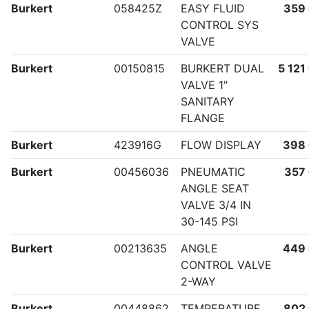
Burkert
058425Z
EASY FLUID
359
CONTROL SYS
VALVE
Burkert
00150815
BURKERT DUAL
5 121
VALVE 1"
SANITARY
FLANGE
Burkert
423916G
FLOW DISPLAY
398
Burkert
00456036
PNEUMATIC
357
ANGLE SEAT
VALVE 3/4 IN
30-145 PSI
Burkert
00213635
ANGLE
449
CONTROL VALVE
2-WAY
Burkert
00448862
TEMPERATURE
802