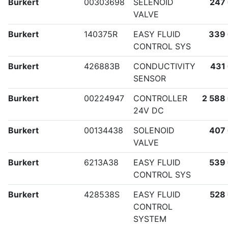
Burkert
00303698
SELENOID
247
VALVE
Burkert
140375R
EASY FLUID
339
CONTROL SYS
Burkert
426883B
CONDUCTIVITY
431
SENSOR
Burkert
00224947
CONTROLLER
2 588
24V DC
Burkert
00134438
SOLENOID
407
VALVE
Burkert
6213A38
EASY FLUID
539
CONTROL SYS
Burkert
428538S
EASY FLUID
528
CONTROL
SYSTEM