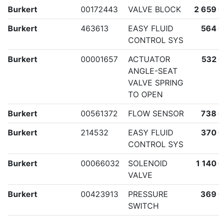
Burkert
00172443
VALVE BLOCK
2 659
Burkert
463613
EASY FLUID
564
CONTROL SYS
Burkert
00001657
ACTUATOR
532
ANGLE-SEAT
VALVE SPRING
TO OPEN
Burkert
00561372
FLOW SENSOR
738
Burkert
214532
EASY FLUID
370
CONTROL SYS
Burkert
00066032
SOLENOID
1 140
VALVE
Burkert
00423913
PRESSURE
369
SWITCH