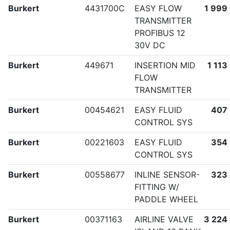
Burkert
4431700C
EASY FLOW
1 999
TRANSMITTER
PROFIBUS 12
30V DC
Burkert
449671
INSERTION MID
1 113
FLOW
TRANSMITTER
Burkert
00454621
EASY FLUID
407
CONTROL SYS
Burkert
00221603
EASY FLUID
354
CONTROL SYS
Burkert
00558677
INLINE SENSOR-
323
FITTING W/
PADDLE WHEEL
Burkert
00371163
AIRLINE VALVE
3 224