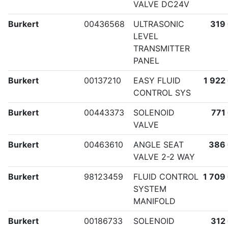
VALVE DC24V
Burkert
00436568
ULTRASONIC
319
LEVEL
TRANSMITTER
PANEL
Burkert
00137210
EASY FLUID
1 922
CONTROL SYS
Burkert
00443373
SOLENOID
771
VALVE
Burkert
00463610
ANGLE SEAT
386
VALVE 2-2 WAY
Burkert
98123459
FLUID CONTROL
1 709
SYSTEM
MANIFOLD
Burkert
00186733
SOLENOID
312