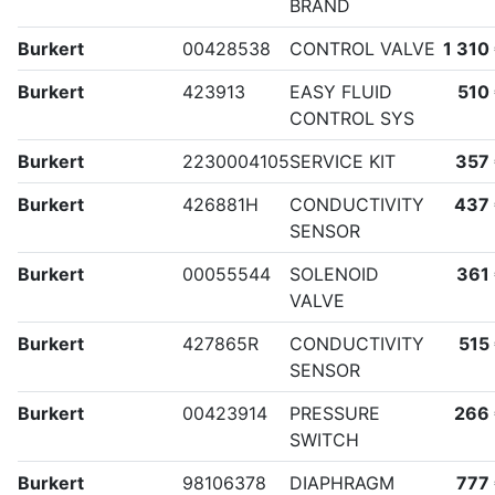
BRAND
Burkert
00428538
CONTROL VALVE
1 310
Burkert
423913
EASY FLUID
510
CONTROL SYS
Burkert
2230004105
SERVICE KIT
357
Burkert
426881H
CONDUCTIVITY
437
SENSOR
Burkert
00055544
SOLENOID
361
VALVE
Burkert
427865R
CONDUCTIVITY
515
SENSOR
Burkert
00423914
PRESSURE
266
SWITCH
Burkert
98106378
DIAPHRAGM
777