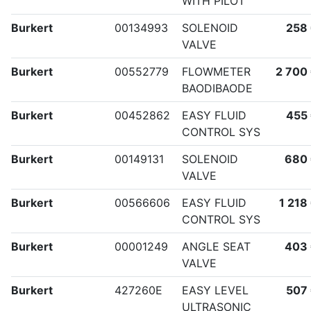
WITH PILOT
Burkert
00134993
SOLENOID
258
VALVE
Burkert
00552779
FLOWMETER
2 700
BAODIBAODE
Burkert
00452862
EASY FLUID
455
CONTROL SYS
Burkert
00149131
SOLENOID
680
VALVE
Burkert
00566606
EASY FLUID
1 218
CONTROL SYS
Burkert
00001249
ANGLE SEAT
403
VALVE
Burkert
427260E
EASY LEVEL
507
ULTRASONIC