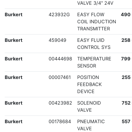
VALVE 3/4" 24V
Burkert
423932G
EASY FLOW
490
COIL INDUCTION
TRANSMITTER
Burkert
459049
EASY FLUID
258
CONTROL SYS
Burkert
00444698
TEMPERATURE
799
SENSOR
Burkert
00007461
POSITION
255
FEEDBACK
DEVICE
Burkert
00423982
SOLENOID
752
VALVE
Burkert
00178684
PNEUMATIC
557
VALVE