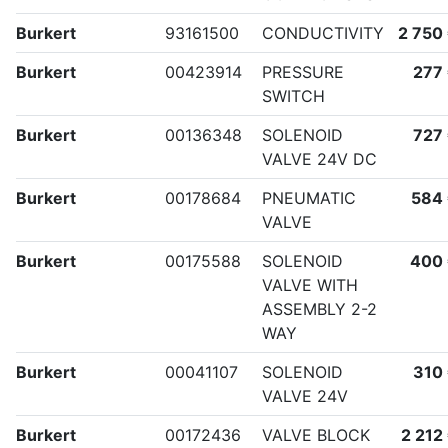
Burkert
93161500
CONDUCTIVITY
2 750
Burkert
00423914
PRESSURE
277
SWITCH
Burkert
00136348
SOLENOID
727
VALVE 24V DC
Burkert
00178684
PNEUMATIC
584
VALVE
Burkert
00175588
SOLENOID
400
VALVE WITH
ASSEMBLY 2-2
WAY
Burkert
00041107
SOLENOID
310
VALVE 24V
Burkert
00172436
VALVE BLOCK
2 212