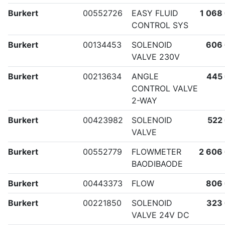
Burkert
00552726
EASY FLUID
1 068
CONTROL SYS
Burkert
00134453
SOLENOID
606
VALVE 230V
Burkert
00213634
ANGLE
445
CONTROL VALVE
2-WAY
Burkert
00423982
SOLENOID
522
VALVE
Burkert
00552779
FLOWMETER
2 606
BAODIBAODE
Burkert
00443373
FLOW
806
Burkert
00221850
SOLENOID
323
VALVE 24V DC