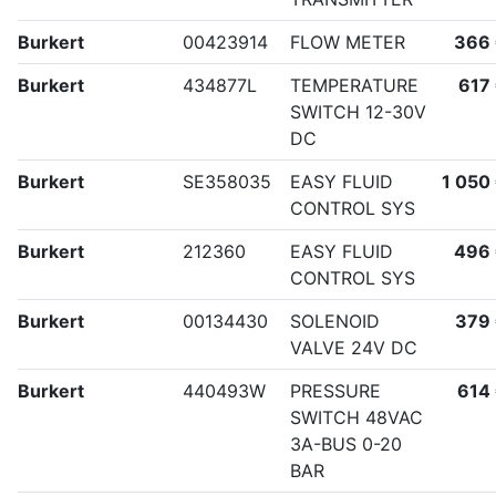
Burkert
00423914
FLOW METER
366
Burkert
434877L
TEMPERATURE
617
SWITCH 12-30V
DC
Burkert
SE358035
EASY FLUID
1 050
CONTROL SYS
Burkert
212360
EASY FLUID
496
CONTROL SYS
Burkert
00134430
SOLENOID
379
VALVE 24V DC
Burkert
440493W
PRESSURE
614
SWITCH 48VAC
3A-BUS 0-20
BAR