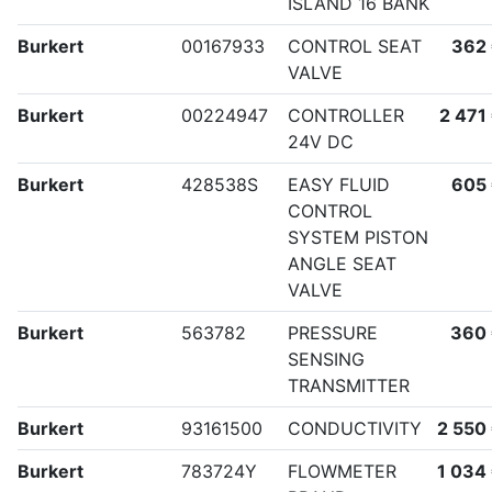
ISLAND 16 BANK
Burkert
00167933
CONTROL SEAT
362
VALVE
Burkert
00224947
CONTROLLER
2 471
24V DC
Burkert
428538S
EASY FLUID
605
CONTROL
SYSTEM PISTON
ANGLE SEAT
VALVE
Burkert
563782
PRESSURE
360
SENSING
TRANSMITTER
Burkert
93161500
CONDUCTIVITY
2 550
Burkert
783724Y
FLOWMETER
1 034