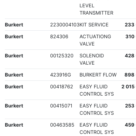
LEVEL
TRANSMITTER
Burkert
2230004103
KIT SERVICE
233
Burkert
824306
ACTUATIONG
310
VALVE
Burkert
00125320
SOLENOID
428
VALVE
Burkert
423916G
BURKERT FLOW
898
Burkert
00418762
EASY FLUID
2 015
CONTROL SYS
Burkert
00415071
EASY FLUID
253
CONTROL SYS
Burkert
00463585
EASY FLUID
459
CONTROL SYS