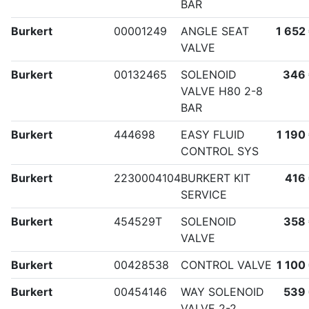
BAR
Burkert
00001249
ANGLE SEAT
1 652
VALVE
Burkert
00132465
SOLENOID
346
VALVE H80 2-8
BAR
Burkert
444698
EASY FLUID
1 190
CONTROL SYS
Burkert
2230004104
BURKERT KIT
416
SERVICE
Burkert
454529T
SOLENOID
358
VALVE
Burkert
00428538
CONTROL VALVE
1 100
Burkert
00454146
WAY SOLENOID
539
VALVE 2-2