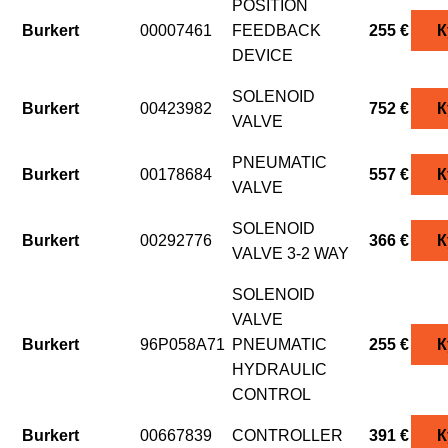
POSITION
Burkert
00007461
FEEDBACK
255 €
К
DEVICE
SOLENOID
Burkert
00423982
752 €
К
VALVE
PNEUMATIC
Burkert
00178684
557 €
К
VALVE
SOLENOID
Burkert
00292776
366 €
К
VALVE 3-2 WAY
SOLENOID
VALVE
Burkert
96P058A71
PNEUMATIC
255 €
К
HYDRAULIC
CONTROL
Burkert
00667839
CONTROLLER
391 €
К