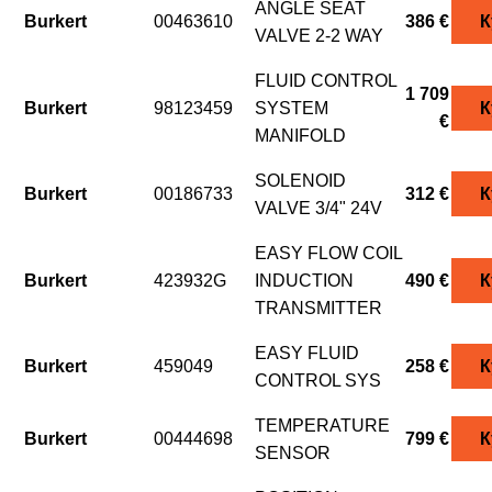
ANGLE SEAT
Burkert
00463610
386 €
К
VALVE 2-2 WAY
FLUID CONTROL
1 709
Burkert
98123459
SYSTEM
К
€
MANIFOLD
SOLENOID
Burkert
00186733
312 €
К
VALVE 3/4" 24V
EASY FLOW COIL
Burkert
423932G
INDUCTION
490 €
К
TRANSMITTER
EASY FLUID
Burkert
459049
258 €
К
CONTROL SYS
TEMPERATURE
Burkert
00444698
799 €
К
SENSOR