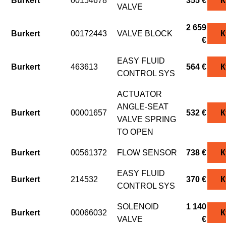
Burkert
00154678
355 €
К
VALVE
2 659
Burkert
00172443
VALVE BLOCK
К
€
EASY FLUID
Burkert
463613
564 €
К
CONTROL SYS
ACTUATOR
ANGLE-SEAT
Burkert
00001657
532 €
К
VALVE SPRING
TO OPEN
Burkert
00561372
FLOW SENSOR
738 €
К
EASY FLUID
Burkert
214532
370 €
К
CONTROL SYS
SOLENOID
1 140
Burkert
00066032
К
VALVE
€