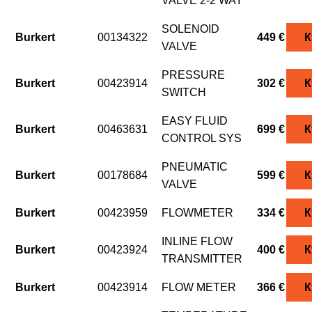
VALVE 2-2 WAY
SOLENOID
Burkert
00134322
449 €
К
VALVE
PRESSURE
Burkert
00423914
302 €
К
SWITCH
EASY FLUID
Burkert
00463631
699 €
К
CONTROL SYS
PNEUMATIC
Burkert
00178684
599 €
К
VALVE
Burkert
00423959
FLOWMETER
334 €
К
INLINE FLOW
Burkert
00423924
400 €
К
TRANSMITTER
Burkert
00423914
FLOW METER
366 €
К