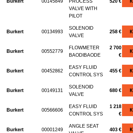
Burkert
00145849
PROCESS
520 €
К
VALVE WITH
PILOT
SOLENOID
Burkert
00134993
258 €
К
VALVE
FLOWMETER
2 700
Burkert
00552779
К
BAODIBAODE
€
EASY FLUID
Burkert
00452862
455 €
К
CONTROL SYS
SOLENOID
Burkert
00149131
680 €
К
VALVE
EASY FLUID
1 218
Burkert
00566606
К
CONTROL SYS
€
ANGLE SEAT
Burkert
00001249
403 €
К