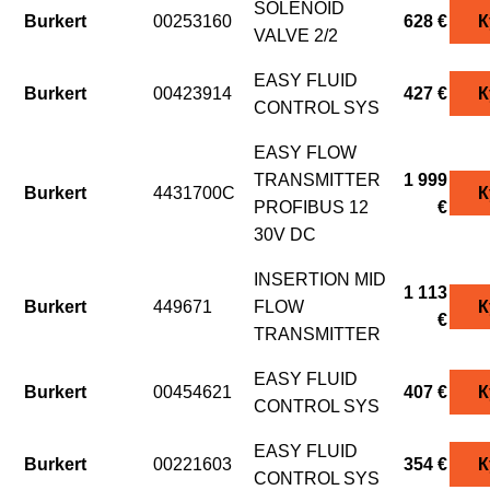
SOLENOID
Burkert
00253160
628 €
К
VALVE 2/2
EASY FLUID
Burkert
00423914
427 €
К
CONTROL SYS
EASY FLOW
TRANSMITTER
1 999
Burkert
4431700C
К
PROFIBUS 12
€
30V DC
INSERTION MID
1 113
Burkert
449671
FLOW
К
€
TRANSMITTER
EASY FLUID
Burkert
00454621
407 €
К
CONTROL SYS
EASY FLUID
Burkert
00221603
354 €
К
CONTROL SYS