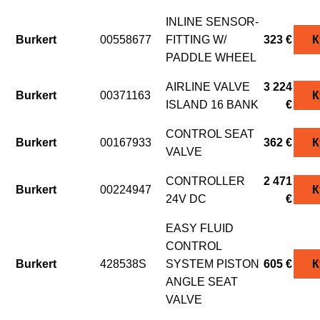
INLINE SENSOR-
Burkert
00558677
FITTING W/
323 €
К
PADDLE WHEEL
AIRLINE VALVE
3 224
Burkert
00371163
К
ISLAND 16 BANK
€
CONTROL SEAT
Burkert
00167933
362 €
К
VALVE
CONTROLLER
2 471
Burkert
00224947
К
24V DC
€
EASY FLUID
CONTROL
Burkert
428538S
SYSTEM PISTON
605 €
К
ANGLE SEAT
VALVE