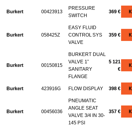
PRESSURE
Burkert
00423913
369 €
К
SWITCH
EASY FLUID
Burkert
058425Z
CONTROL SYS
359 €
К
VALVE
BURKERT DUAL
VALVE 1"
5 121
Burkert
00150815
К
SANITARY
€
FLANGE
Burkert
423916G
FLOW DISPLAY
398 €
К
PNEUMATIC
ANGLE SEAT
Burkert
00456036
357 €
К
VALVE 3/4 IN 30-
145 PSI