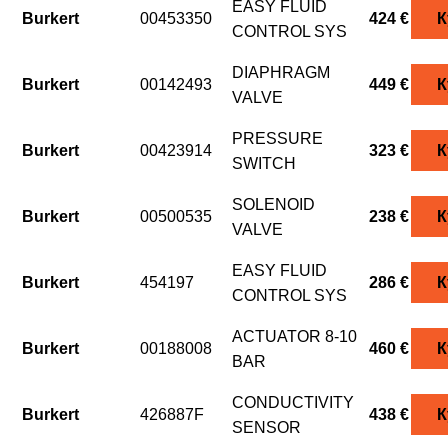
EASY FLUID
Burkert
00453350
424 €
К
CONTROL SYS
DIAPHRAGM
Burkert
00142493
449 €
К
VALVE
PRESSURE
Burkert
00423914
323 €
К
SWITCH
SOLENOID
Burkert
00500535
238 €
К
VALVE
EASY FLUID
Burkert
454197
286 €
К
CONTROL SYS
ACTUATOR 8-10
Burkert
00188008
460 €
К
BAR
CONDUCTIVITY
Burkert
426887F
438 €
К
SENSOR