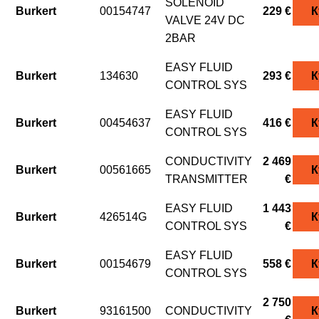
SOLENOID
Burkert
00154747
229 €
К
VALVE 24V DC
2BAR
EASY FLUID
Burkert
134630
293 €
К
CONTROL SYS
EASY FLUID
Burkert
00454637
416 €
К
CONTROL SYS
CONDUCTIVITY
2 469
Burkert
00561665
К
TRANSMITTER
€
EASY FLUID
1 443
Burkert
426514G
К
CONTROL SYS
€
EASY FLUID
Burkert
00154679
558 €
К
CONTROL SYS
2 750
Burkert
93161500
CONDUCTIVITY
К