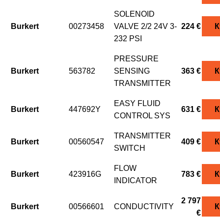
SOLENOID
Burkert
00273458
VALVE 2/2 24V 3-
224 €
К
232 PSI
PRESSURE
Burkert
563782
SENSING
363 €
К
TRANSMITTER
EASY FLUID
Burkert
447692Y
631 €
К
CONTROL SYS
TRANSMITTER
Burkert
00560547
409 €
К
SWITCH
FLOW
Burkert
423916G
783 €
К
INDICATOR
2 797
Burkert
00566601
CONDUCTIVITY
К
€