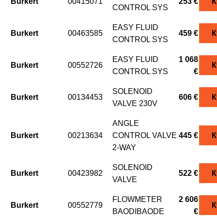
Burkert
00415071
253 €
К
CONTROL SYS
EASY FLUID
Burkert
00463585
459 €
К
CONTROL SYS
EASY FLUID
1 068
Burkert
00552726
К
CONTROL SYS
€
SOLENOID
Burkert
00134453
606 €
К
VALVE 230V
ANGLE
Burkert
00213634
CONTROL VALVE
445 €
К
2-WAY
SOLENOID
Burkert
00423982
522 €
К
VALVE
FLOWMETER
2 606
Burkert
00552779
К
BAODIBAODE
€