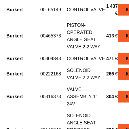
1 437
Burkert
00165149
CONTROL VALVE
К
€
PISTON-
OPERATED
Burkert
00465373
413 €
К
ANGLE-SEAT
VALVE 2-2 WAY
Burkert
00304843
CONTROL VALVE
471 €
К
SOLENOID
Burkert
00222168
266 €
К
VALVE 2-2 WAY
VALVE
Burkert
00316373
ASSEMBLY 1"
304 €
К
24V
SOLENOID
ANGLE SEAT