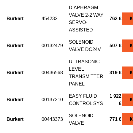
DIAPHRAGM
VALVE 2-2 WAY
Burkert
454232
762 €
К
SERVO-
ASSISTED
SOLENOID
Burkert
00132479
507 €
К
VALVE DC24V
ULTRASONIC
LEVEL
Burkert
00436568
319 €
К
TRANSMITTER
PANEL
EASY FLUID
1 922
Burkert
00137210
К
CONTROL SYS
€
SOLENOID
Burkert
00443373
771 €
К
VALVE