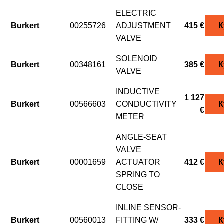
ELECTRIC
Burkert
00255726
ADJUSTMENT
415 €
К
VALVE
SOLENOID
Burkert
00348161
385 €
К
VALVE
INDUCTIVE
1 127
Burkert
00566603
CONDUCTIVITY
К
€
METER
ANGLE-SEAT
VALVE
Burkert
00001659
ACTUATOR
412 €
К
SPRING TO
CLOSE
INLINE SENSOR-
Burkert
00560013
FITTING W/
333 €
К