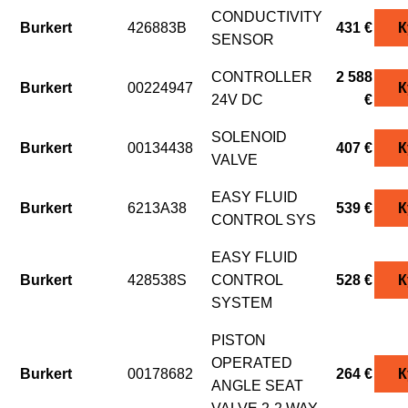
CONDUCTIVITY
Burkert
426883B
431 €
К
SENSOR
CONTROLLER
2 588
Burkert
00224947
К
24V DC
€
SOLENOID
Burkert
00134438
407 €
К
VALVE
EASY FLUID
Burkert
6213A38
539 €
К
CONTROL SYS
EASY FLUID
Burkert
428538S
CONTROL
528 €
К
SYSTEM
PISTON
OPERATED
Burkert
00178682
264 €
К
ANGLE SEAT