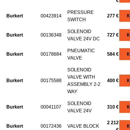
€
PRESSURE
Burkert
00423914
277 €
К
SWITCH
SOLENOID
Burkert
00136348
727 €
К
VALVE 24V DC
PNEUMATIC
Burkert
00178684
584 €
К
VALVE
SOLENOID
VALVE WITH
Burkert
00175588
400 €
К
ASSEMBLY 2-2
WAY
SOLENOID
Burkert
00041107
310 €
К
VALVE 24V
2 212
Burkert
00172436
VALVE BLOCK
К
€