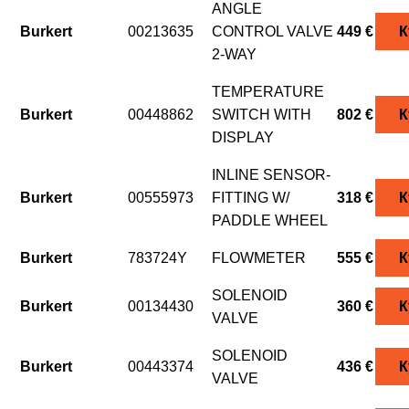
ANGLE
Burkert
00213635
CONTROL VALVE
449 €
К
2-WAY
TEMPERATURE
Burkert
00448862
SWITCH WITH
802 €
К
DISPLAY
INLINE SENSOR-
Burkert
00555973
FITTING W/
318 €
К
PADDLE WHEEL
Burkert
783724Y
FLOWMETER
555 €
К
SOLENOID
Burkert
00134430
360 €
К
VALVE
SOLENOID
Burkert
00443374
436 €
К
VALVE