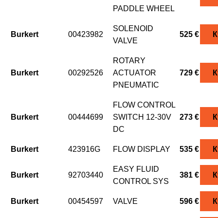
PADDLE WHEEL
SOLENOID
Burkert
00423982
525 €
К
VALVE
ROTARY
Burkert
00292526
ACTUATOR
729 €
К
PNEUMATIC
FLOW CONTROL
Burkert
00444699
SWITCH 12-30V
273 €
К
DC
Burkert
423916G
FLOW DISPLAY
535 €
К
EASY FLUID
Burkert
92703440
381 €
К
CONTROL SYS
Burkert
00454597
VALVE
596 €
К