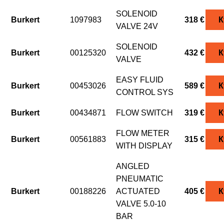
SOLENOID
Burkert
1097983
318 €
К
VALVE 24V
SOLENOID
Burkert
00125320
432 €
К
VALVE
EASY FLUID
Burkert
00453026
589 €
К
CONTROL SYS
Burkert
00434871
FLOW SWITCH
319 €
К
FLOW METER
Burkert
00561883
315 €
К
WITH DISPLAY
ANGLED
PNEUMATIC
Burkert
00188226
ACTUATED
405 €
К
VALVE 5.0-10
BAR