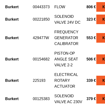
Burkert
00443373
FLOW
806 €
К
SOLENOID
Burkert
00221850
323 €
К
VALVE 24V DC
FREQUENCY
Burkert
429477W
GENERATOR
553 €
К
CALIBRATOR
PISTON-OP
Burkert
00154682
ANGLE SEAT
506 €
К
VALVE 2-2
ELECTRICAL
Burkert
225193
ROTARY
339 €
К
ACTUATOR
SOLENOID
Burkert
00125383
379 €
К
VALVE AC 230V