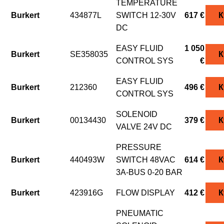
TEMPERATURE
Burkert
434877L
SWITCH 12-30V
617 €
К
DC
EASY FLUID
1 050
Burkert
SE358035
К
CONTROL SYS
€
EASY FLUID
Burkert
212360
496 €
К
CONTROL SYS
SOLENOID
Burkert
00134430
379 €
К
VALVE 24V DC
PRESSURE
Burkert
440493W
SWITCH 48VAC
614 €
К
3A-BUS 0-20 BAR
Burkert
423916G
FLOW DISPLAY
412 €
К
PNEUMATIC