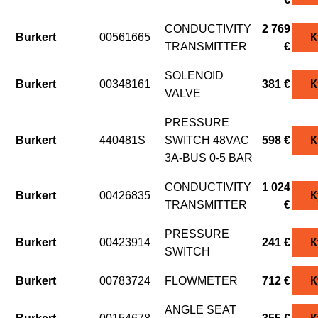
CONDUCTIVITY
2 769
Burkert
00561665
К
TRANSMITTER
€
SOLENOID
Burkert
00348161
381 €
К
VALVE
PRESSURE
Burkert
440481S
SWITCH 48VAC
598 €
К
3A-BUS 0-5 BAR
CONDUCTIVITY
1 024
Burkert
00426835
К
TRANSMITTER
€
PRESSURE
Burkert
00423914
241 €
К
SWITCH
Burkert
00783724
FLOWMETER
712 €
К
ANGLE SEAT