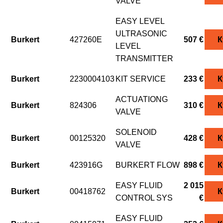
VALVE
EASY LEVEL
ULTRASONIC
Burkert
427260E
507 €
К
LEVEL
TRANSMITTER
Burkert
2230004103
KIT SERVICE
233 €
К
ACTUATIONG
Burkert
824306
310 €
К
VALVE
SOLENOID
Burkert
00125320
428 €
К
VALVE
Burkert
423916G
BURKERT FLOW
898 €
К
EASY FLUID
2 015
Burkert
00418762
К
CONTROL SYS
€
EASY FLUID