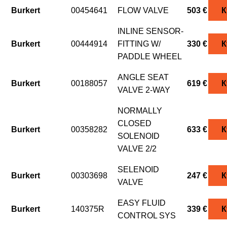
Burkert
00454641
FLOW VALVE
503 €
К
INLINE SENSOR-
Burkert
00444914
FITTING W/
330 €
К
PADDLE WHEEL
ANGLE SEAT
Burkert
00188057
619 €
К
VALVE 2-WAY
NORMALLY
CLOSED
Burkert
00358282
633 €
К
SOLENOID
VALVE 2/2
SELENOID
Burkert
00303698
247 €
К
VALVE
EASY FLUID
Burkert
140375R
339 €
К
CONTROL SYS