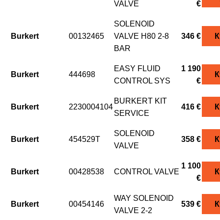
VALVE
€
SOLENOID
Burkert
00132465
VALVE H80 2-8
346 €
К
BAR
EASY FLUID
1 190
Burkert
444698
К
CONTROL SYS
€
BURKERT KIT
Burkert
2230004104
416 €
К
SERVICE
SOLENOID
Burkert
454529T
358 €
К
VALVE
1 100
Burkert
00428538
CONTROL VALVE
К
€
WAY SOLENOID
Burkert
00454146
539 €
К
VALVE 2-2