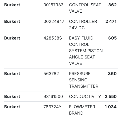
Burkert
00167933
CONTROL SEAT
362
VALVE
Burkert
00224947
CONTROLLER
2 471
24V DC
Burkert
428538S
EASY FLUID
605
CONTROL
SYSTEM PISTON
ANGLE SEAT
VALVE
Burkert
563782
PRESSURE
360
SENSING
TRANSMITTER
Burkert
93161500
CONDUCTIVITY
2 550
Burkert
783724Y
FLOWMETER
1 034
BRAND