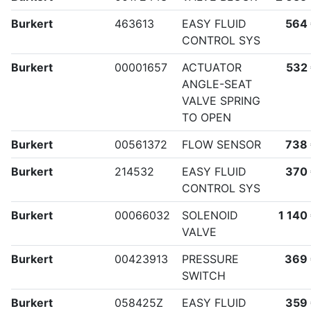
Burkert
463613
EASY FLUID
564
CONTROL SYS
Burkert
00001657
ACTUATOR
532
ANGLE-SEAT
VALVE SPRING
TO OPEN
Burkert
00561372
FLOW SENSOR
738
Burkert
214532
EASY FLUID
370
CONTROL SYS
Burkert
00066032
SOLENOID
1 140
VALVE
Burkert
00423913
PRESSURE
369
SWITCH
Burkert
058425Z
EASY FLUID
359