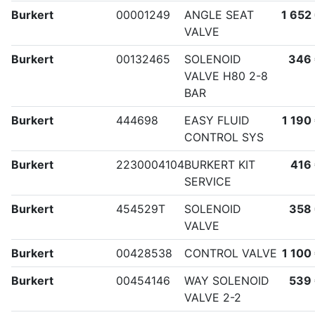
Burkert
00001249
ANGLE SEAT
1 652
VALVE
Burkert
00132465
SOLENOID
346
VALVE H80 2-8
BAR
Burkert
444698
EASY FLUID
1 190
CONTROL SYS
Burkert
2230004104
BURKERT KIT
416
SERVICE
Burkert
454529T
SOLENOID
358
VALVE
Burkert
00428538
CONTROL VALVE
1 100
Burkert
00454146
WAY SOLENOID
539
VALVE 2-2