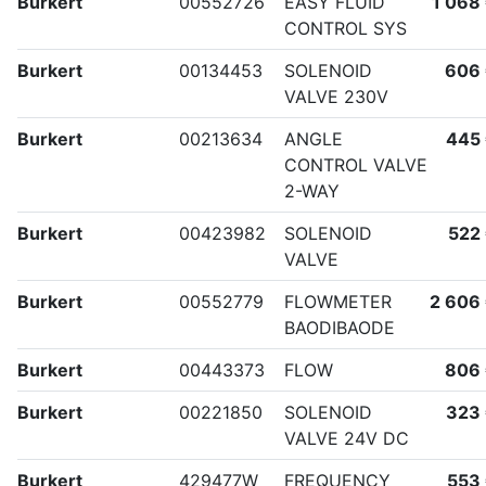
Burkert
00552726
EASY FLUID
1 068
CONTROL SYS
Burkert
00134453
SOLENOID
606
VALVE 230V
Burkert
00213634
ANGLE
445
CONTROL VALVE
2-WAY
Burkert
00423982
SOLENOID
522
VALVE
Burkert
00552779
FLOWMETER
2 606
BAODIBAODE
Burkert
00443373
FLOW
806
Burkert
00221850
SOLENOID
323
VALVE 24V DC
Burkert
429477W
FREQUENCY
553