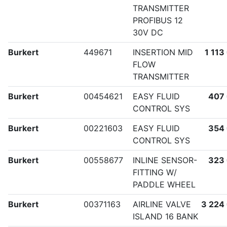
TRANSMITTER
PROFIBUS 12
30V DC
Burkert
449671
INSERTION MID
1 113
FLOW
TRANSMITTER
Burkert
00454621
EASY FLUID
407
CONTROL SYS
Burkert
00221603
EASY FLUID
354
CONTROL SYS
Burkert
00558677
INLINE SENSOR-
323
FITTING W/
PADDLE WHEEL
Burkert
00371163
AIRLINE VALVE
3 224
ISLAND 16 BANK