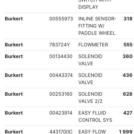
DISPLAY
Burkert
00555973
INLINE SENSOR-
318
FITTING W/
PADDLE WHEEL
Burkert
783724Y
FLOWMETER
555
Burkert
00134430
SOLENOID
360
VALVE
Burkert
00443374
SOLENOID
436
VALVE
Burkert
00253160
SOLENOID
628
VALVE 2/2
Burkert
00423914
EASY FLUID
427
CONTROL SYS
Burkert
4431700C
EASY FLOW
1 999