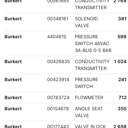
Burkert
00561665
CONDUCTIVITY
2 769
TRANSMITTER
Burkert
00348161
SOLENOID
381
VALVE
Burkert
440481S
PRESSURE
598
SWITCH 48VAC
3A-BUS 0-5 BAR
Burkert
00426835
CONDUCTIVITY
1 024
TRANSMITTER
Burkert
00423914
PRESSURE
241
SWITCH
Burkert
00783724
FLOWMETER
712
Burkert
00154678
ANGLE SEAT
355
VALVE
Burkert
00172443
VALVE BLOCK
2 659