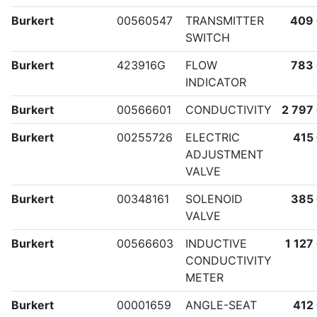
Burkert
00560547
TRANSMITTER
409
SWITCH
Burkert
423916G
FLOW
783
INDICATOR
Burkert
00566601
CONDUCTIVITY
2 797
Burkert
00255726
ELECTRIC
415
ADJUSTMENT
VALVE
Burkert
00348161
SOLENOID
385
VALVE
Burkert
00566603
INDUCTIVE
1 127
CONDUCTIVITY
METER
Burkert
00001659
ANGLE-SEAT
412