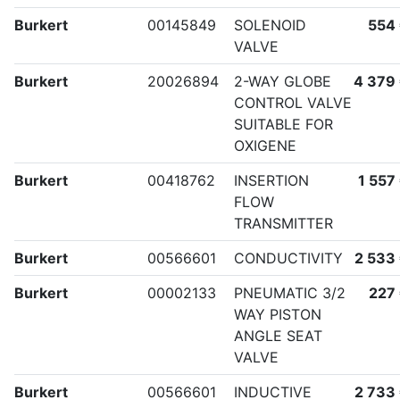
Burkert
00145849
SOLENOID
554
VALVE
Burkert
20026894
2-WAY GLOBE
4 379
CONTROL VALVE
SUITABLE FOR
OXIGENE
Burkert
00418762
INSERTION
1 557
FLOW
TRANSMITTER
Burkert
00566601
CONDUCTIVITY
2 533
Burkert
00002133
PNEUMATIC 3/2
227
WAY PISTON
ANGLE SEAT
VALVE
Burkert
00566601
INDUCTIVE
2 733