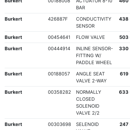
Burkert
00188008
ACTUATOR 8-10
460
BAR
Burkert
426887F
CONDUCTIVITY
438
SENSOR
Burkert
00454641
FLOW VALVE
503
Burkert
00444914
INLINE SENSOR-
330
FITTING W/
PADDLE WHEEL
Burkert
00188057
ANGLE SEAT
619
VALVE 2-WAY
Burkert
00358282
NORMALLY
633
CLOSED
SOLENOID
VALVE 2/2
Burkert
00303698
SELENOID
247