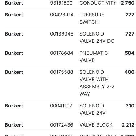
Burkert
93161500
CONDUCTIVITY
2 750
Burkert
00423914
PRESSURE
277
SWITCH
Burkert
00136348
SOLENOID
727
VALVE 24V DC
Burkert
00178684
PNEUMATIC
584
VALVE
Burkert
00175588
SOLENOID
400
VALVE WITH
ASSEMBLY 2-2
WAY
Burkert
00041107
SOLENOID
310
VALVE 24V
Burkert
00172436
VALVE BLOCK
2 212