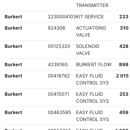
TRANSMITTER
Burkert
2230004103
KIT SERVICE
233
Burkert
824306
ACTUATIONG
310
VALVE
Burkert
00125320
SOLENOID
428
VALVE
Burkert
423916G
BURKERT FLOW
898
Burkert
00418762
EASY FLUID
2 015
CONTROL SYS
Burkert
00415071
EASY FLUID
253
CONTROL SYS
Burkert
00463585
EASY FLUID
459
CONTROL SYS