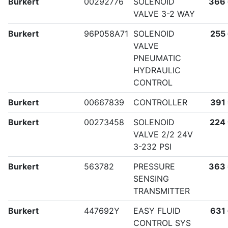
Burkert
00292776
SOLENOID
366
VALVE 3-2 WAY
Burkert
96P058A71
SOLENOID
255
VALVE
PNEUMATIC
HYDRAULIC
CONTROL
Burkert
00667839
CONTROLLER
391
Burkert
00273458
SOLENOID
224
VALVE 2/2 24V
3-232 PSI
Burkert
563782
PRESSURE
363
SENSING
TRANSMITTER
Burkert
447692Y
EASY FLUID
631
CONTROL SYS