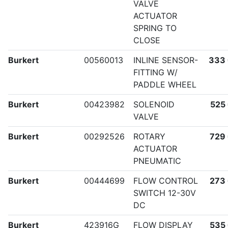
VALVE
ACTUATOR
SPRING TO
CLOSE
Burkert
00560013
INLINE SENSOR-
333
FITTING W/
PADDLE WHEEL
Burkert
00423982
SOLENOID
525
VALVE
Burkert
00292526
ROTARY
729
ACTUATOR
PNEUMATIC
Burkert
00444699
FLOW CONTROL
273
SWITCH 12-30V
DC
Burkert
423916G
FLOW DISPLAY
535