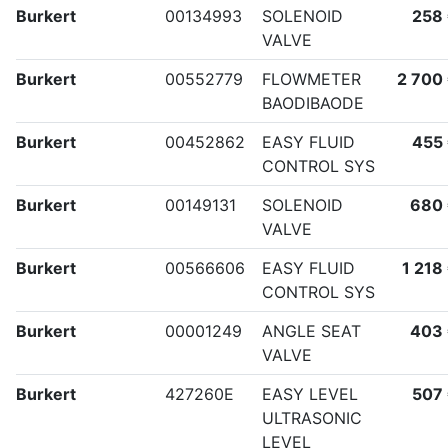
Burkert
00134993
SOLENOID
258
VALVE
Burkert
00552779
FLOWMETER
2 700
BAODIBAODE
Burkert
00452862
EASY FLUID
455
CONTROL SYS
Burkert
00149131
SOLENOID
680
VALVE
Burkert
00566606
EASY FLUID
1 218
CONTROL SYS
Burkert
00001249
ANGLE SEAT
403
VALVE
Burkert
427260E
EASY LEVEL
507
ULTRASONIC
LEVEL