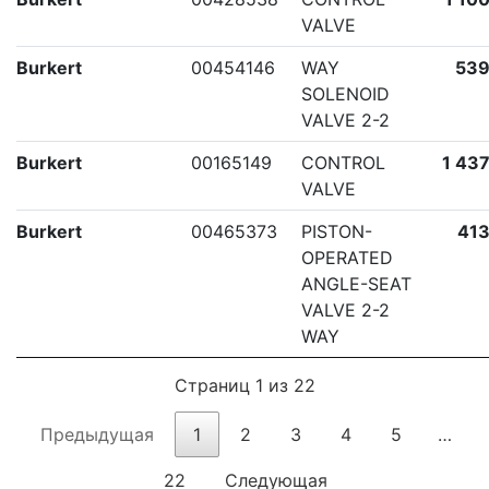
VALVE
Burkert
00454146
WAY
539
SOLENOID
VALVE 2-2
Burkert
00165149
CONTROL
1 437
VALVE
Burkert
00465373
PISTON-
413
OPERATED
ANGLE-SEAT
VALVE 2-2
WAY
Страниц 1 из 22
Предыдущая
1
2
3
4
5
…
22
Следующая