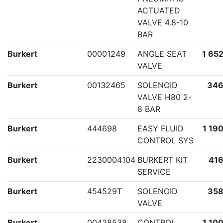
ACTUATED
VALVE 4.8-10
BAR
Burkert
00001249
ANGLE SEAT
1 652
VALVE
Burkert
00132465
SOLENOID
346
VALVE H80 2-
8 BAR
Burkert
444698
EASY FLUID
1 190
CONTROL SYS
Burkert
2230004104
BURKERT KIT
416
SERVICE
Burkert
454529T
SOLENOID
358
VALVE
Burkert
00428538
CONTROL
1 100