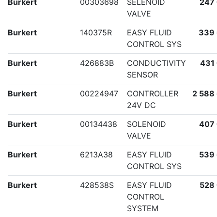
Burkert
00303698
SELENOID
247
VALVE
Burkert
140375R
EASY FLUID
339
CONTROL SYS
Burkert
426883B
CONDUCTIVITY
431
SENSOR
Burkert
00224947
CONTROLLER
2 588
24V DC
Burkert
00134438
SOLENOID
407
VALVE
Burkert
6213A38
EASY FLUID
539
CONTROL SYS
Burkert
428538S
EASY FLUID
528
CONTROL
SYSTEM