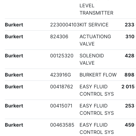
LEVEL
TRANSMITTER
Burkert
2230004103
KIT SERVICE
233
Burkert
824306
ACTUATIONG
310
VALVE
Burkert
00125320
SOLENOID
428
VALVE
Burkert
423916G
BURKERT FLOW
898
Burkert
00418762
EASY FLUID
2 015
CONTROL SYS
Burkert
00415071
EASY FLUID
253
CONTROL SYS
Burkert
00463585
EASY FLUID
459
CONTROL SYS