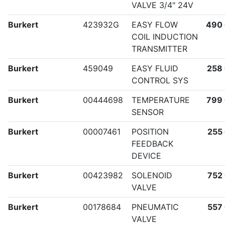
VALVE 3/4" 24V
Burkert
423932G
EASY FLOW
490
COIL INDUCTION
TRANSMITTER
Burkert
459049
EASY FLUID
258
CONTROL SYS
Burkert
00444698
TEMPERATURE
799
SENSOR
Burkert
00007461
POSITION
255
FEEDBACK
DEVICE
Burkert
00423982
SOLENOID
752
VALVE
Burkert
00178684
PNEUMATIC
557
VALVE