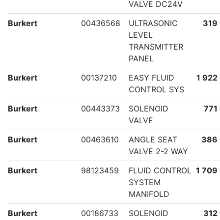
VALVE DC24V
Burkert
00436568
ULTRASONIC
319
LEVEL
TRANSMITTER
PANEL
Burkert
00137210
EASY FLUID
1 922
CONTROL SYS
Burkert
00443373
SOLENOID
771
VALVE
Burkert
00463610
ANGLE SEAT
386
VALVE 2-2 WAY
Burkert
98123459
FLUID CONTROL
1 709
SYSTEM
MANIFOLD
Burkert
00186733
SOLENOID
312