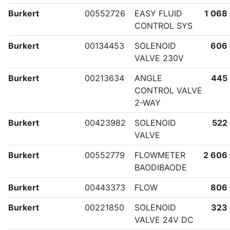
Burkert
00552726
EASY FLUID
1 068
CONTROL SYS
Burkert
00134453
SOLENOID
606
VALVE 230V
Burkert
00213634
ANGLE
445
CONTROL VALVE
2-WAY
Burkert
00423982
SOLENOID
522
VALVE
Burkert
00552779
FLOWMETER
2 606
BAODIBAODE
Burkert
00443373
FLOW
806
Burkert
00221850
SOLENOID
323
VALVE 24V DC