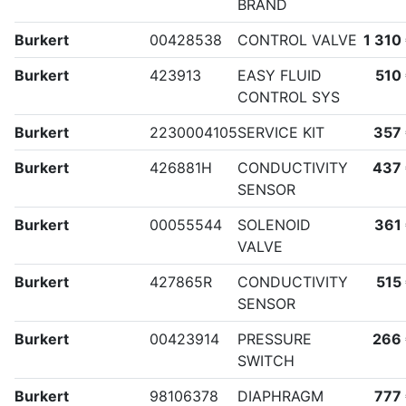
BRAND
Burkert
00428538
CONTROL VALVE
1 310
Burkert
423913
EASY FLUID
510
CONTROL SYS
Burkert
2230004105
SERVICE KIT
357
Burkert
426881H
CONDUCTIVITY
437
SENSOR
Burkert
00055544
SOLENOID
361
VALVE
Burkert
427865R
CONDUCTIVITY
515
SENSOR
Burkert
00423914
PRESSURE
266
SWITCH
Burkert
98106378
DIAPHRAGM
777