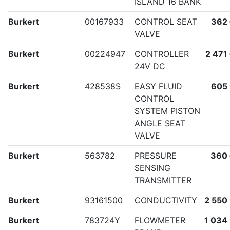
ISLAND 16 BANK
Burkert
00167933
CONTROL SEAT
362
VALVE
Burkert
00224947
CONTROLLER
2 471
24V DC
Burkert
428538S
EASY FLUID
605
CONTROL
SYSTEM PISTON
ANGLE SEAT
VALVE
Burkert
563782
PRESSURE
360
SENSING
TRANSMITTER
Burkert
93161500
CONDUCTIVITY
2 550
Burkert
783724Y
FLOWMETER
1 034