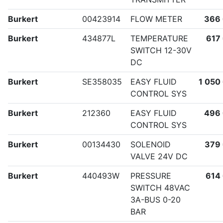
Burkert
00423914
FLOW METER
366
Burkert
434877L
TEMPERATURE
617
SWITCH 12-30V
DC
Burkert
SE358035
EASY FLUID
1 050
CONTROL SYS
Burkert
212360
EASY FLUID
496
CONTROL SYS
Burkert
00134430
SOLENOID
379
VALVE 24V DC
Burkert
440493W
PRESSURE
614
SWITCH 48VAC
3A-BUS 0-20
BAR