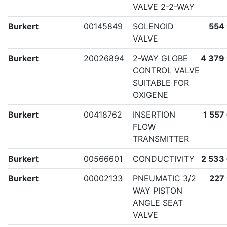
VALVE 2-2-WAY
Burkert
00145849
SOLENOID
554
VALVE
Burkert
20026894
2-WAY GLOBE
4 379
CONTROL VALVE
SUITABLE FOR
OXIGENE
Burkert
00418762
INSERTION
1 557
FLOW
TRANSMITTER
Burkert
00566601
CONDUCTIVITY
2 533
Burkert
00002133
PNEUMATIC 3/2
227
WAY PISTON
ANGLE SEAT
VALVE