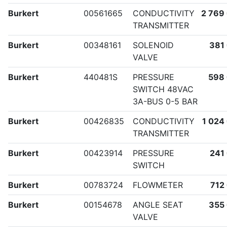
Burkert
00561665
CONDUCTIVITY
2 769
TRANSMITTER
Burkert
00348161
SOLENOID
381
VALVE
Burkert
440481S
PRESSURE
598
SWITCH 48VAC
3A-BUS 0-5 BAR
Burkert
00426835
CONDUCTIVITY
1 024
TRANSMITTER
Burkert
00423914
PRESSURE
241
SWITCH
Burkert
00783724
FLOWMETER
712
Burkert
00154678
ANGLE SEAT
355
VALVE