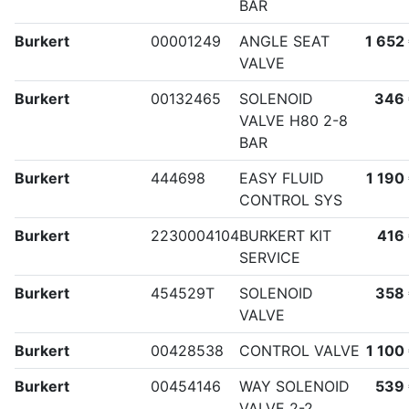
BAR
Burkert
00001249
ANGLE SEAT
1 652
VALVE
Burkert
00132465
SOLENOID
346
VALVE H80 2-8
BAR
Burkert
444698
EASY FLUID
1 190
CONTROL SYS
Burkert
2230004104
BURKERT KIT
416
SERVICE
Burkert
454529T
SOLENOID
358
VALVE
Burkert
00428538
CONTROL VALVE
1 100
Burkert
00454146
WAY SOLENOID
539
VALVE 2-2