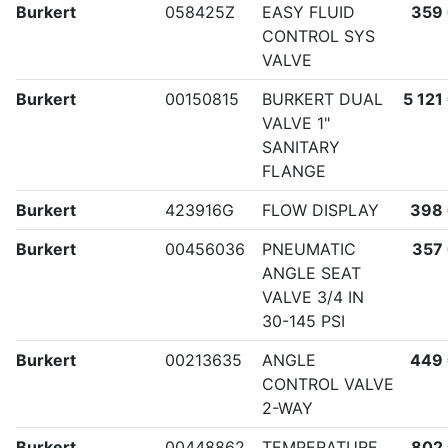
Burkert
058425Z
EASY FLUID
359
CONTROL SYS
VALVE
Burkert
00150815
BURKERT DUAL
5 121
VALVE 1"
SANITARY
FLANGE
Burkert
423916G
FLOW DISPLAY
398
Burkert
00456036
PNEUMATIC
357
ANGLE SEAT
VALVE 3/4 IN
30-145 PSI
Burkert
00213635
ANGLE
449
CONTROL VALVE
2-WAY
Burkert
00448862
TEMPERATURE
802