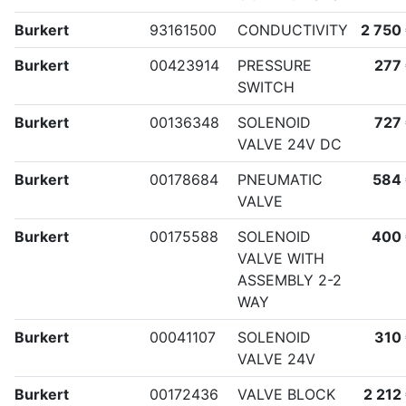
Burkert
93161500
CONDUCTIVITY
2 750
Burkert
00423914
PRESSURE
277
SWITCH
Burkert
00136348
SOLENOID
727
VALVE 24V DC
Burkert
00178684
PNEUMATIC
584
VALVE
Burkert
00175588
SOLENOID
400
VALVE WITH
ASSEMBLY 2-2
WAY
Burkert
00041107
SOLENOID
310
VALVE 24V
Burkert
00172436
VALVE BLOCK
2 212