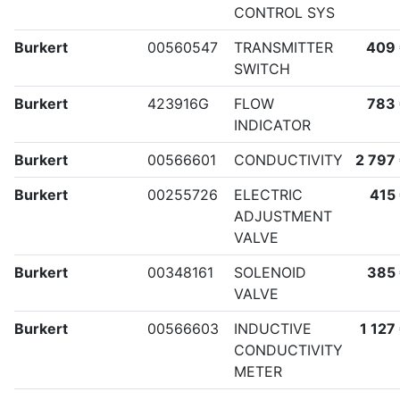
CONTROL SYS
Burkert
00560547
TRANSMITTER
409
SWITCH
Burkert
423916G
FLOW
783
INDICATOR
Burkert
00566601
CONDUCTIVITY
2 797
Burkert
00255726
ELECTRIC
415
ADJUSTMENT
VALVE
Burkert
00348161
SOLENOID
385
VALVE
Burkert
00566603
INDUCTIVE
1 127
CONDUCTIVITY
METER