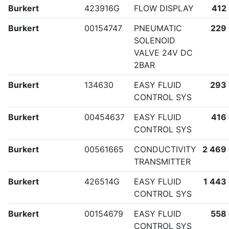
Burkert
423916G
FLOW DISPLAY
412
Burkert
00154747
PNEUMATIC
229
SOLENOID
VALVE 24V DC
2BAR
Burkert
134630
EASY FLUID
293
CONTROL SYS
Burkert
00454637
EASY FLUID
416
CONTROL SYS
Burkert
00561665
CONDUCTIVITY
2 469
TRANSMITTER
Burkert
426514G
EASY FLUID
1 443
CONTROL SYS
Burkert
00154679
EASY FLUID
558
CONTROL SYS