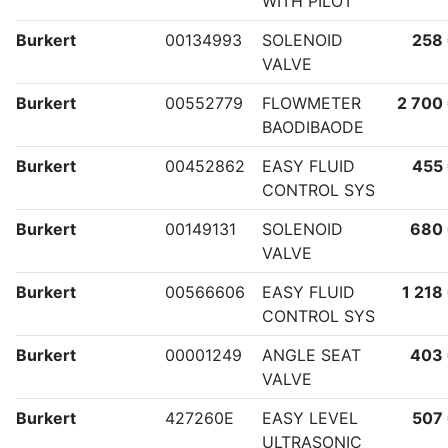
WITH PILOT
Burkert
00134993
SOLENOID
258
VALVE
Burkert
00552779
FLOWMETER
2 700
BAODIBAODE
Burkert
00452862
EASY FLUID
455
CONTROL SYS
Burkert
00149131
SOLENOID
680
VALVE
Burkert
00566606
EASY FLUID
1 218
CONTROL SYS
Burkert
00001249
ANGLE SEAT
403
VALVE
Burkert
427260E
EASY LEVEL
507
ULTRASONIC