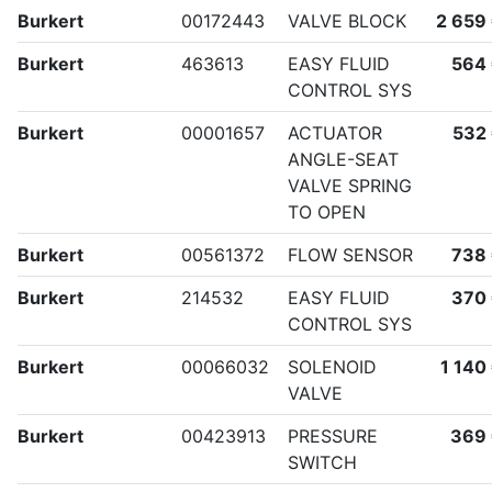
Burkert
00172443
VALVE BLOCK
2 659
Burkert
463613
EASY FLUID
564
CONTROL SYS
Burkert
00001657
ACTUATOR
532
ANGLE-SEAT
VALVE SPRING
TO OPEN
Burkert
00561372
FLOW SENSOR
738
Burkert
214532
EASY FLUID
370
CONTROL SYS
Burkert
00066032
SOLENOID
1 140
VALVE
Burkert
00423913
PRESSURE
369
SWITCH