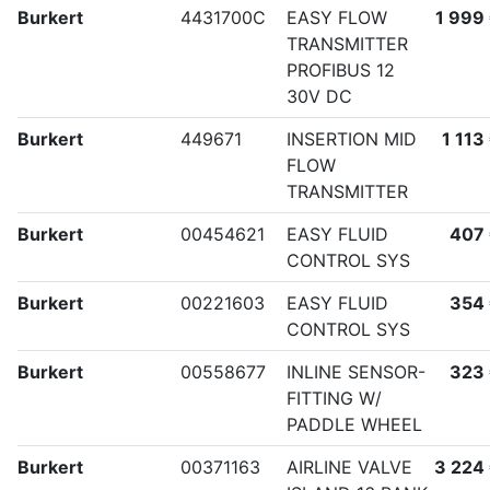
Burkert
4431700C
EASY FLOW
1 999
TRANSMITTER
PROFIBUS 12
30V DC
Burkert
449671
INSERTION MID
1 113
FLOW
TRANSMITTER
Burkert
00454621
EASY FLUID
407
CONTROL SYS
Burkert
00221603
EASY FLUID
354
CONTROL SYS
Burkert
00558677
INLINE SENSOR-
323
FITTING W/
PADDLE WHEEL
Burkert
00371163
AIRLINE VALVE
3 224